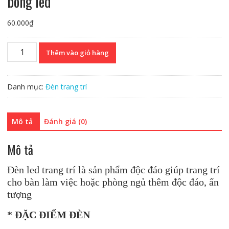
bóng led
60.000
₫
Đèn
Thêm vào giỏ hàng
led
trang
trí:
Danh mục:
Đèn trang trí
mẫu
phong
lá
Mô tả
Đánh giá (0)
đỏ
với
Mô tả
20
bóng
Đèn led trang trí là sản phẩm độc đáo giúp trang trí
led
cho bàn làm việc hoặc phòng ngủ thêm độc đáo, ấn
số
tượng
lượng
* ĐẶC ĐIỂM ĐÈN