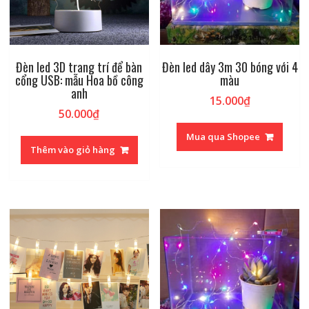
Đèn led 3D trang trí để bàn
Đèn led dây 3m 30 bóng với 4
cổng USB: mẫu Hoa bồ công
màu
anh
15.000
₫
50.000
₫
Mua qua Shopee
Thêm vào giỏ hàng