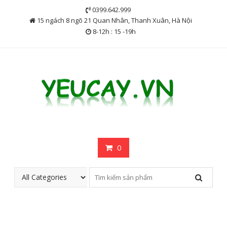
Skip
0399.642.999
to
15 ngách 8 ngõ 21 Quan Nhân, Thanh Xuân, Hà Nội
content
8-12h : 15 -19h
0