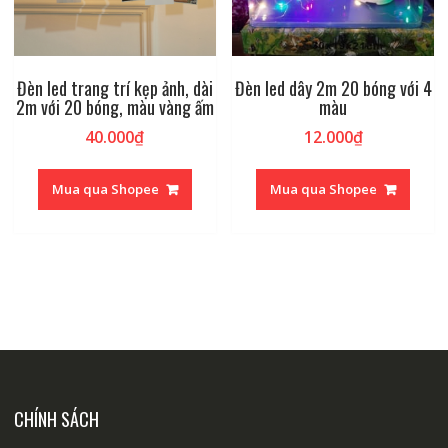
Đèn led trang trí kẹp ảnh, dài
Đèn led dây 2m 20 bóng với 4
2m với 20 bóng, màu vàng ấm
màu
40.000
₫
12.000
₫
Mua qua Shopee
Mua qua Shopee
CHÍNH SÁCH