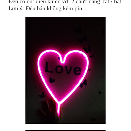
– Đèn có nút điều khiển với 2 chức năng: tắt / bật
– Lưu ý: Đèn bán không kèm pin