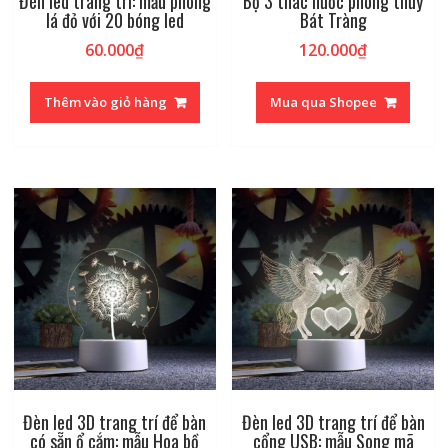
Đèn led trang trí: mẫu phong
Bộ 3 thác nước phong thủy
lá đỏ với 20 bóng led
Bát Tràng
60.000
₫
120.000
₫
Thêm vào giỏ hàng
Mua qua Shopee
Đèn led 3D trang trí để bàn
Đèn led 3D trang trí để bàn
có sẵn ổ cắm: mẫu Hoa bồ
cổng USB: mẫu Song mã