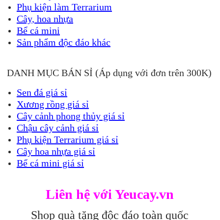
Phụ kiện làm Terrarium
Cây, hoa nhựa
Bể cá mini
Sản phẩm độc đáo khác
DANH MỤC BÁN SỈ (Áp dụng với đơn trên 300K)
Sen đá giá sỉ
Xương rồng giá sỉ
Cây cảnh phong thủy giá sỉ
Chậu cây cảnh giá sỉ
Phụ kiện Terrarium giá sỉ
Cây hoa nhựa giá sỉ
Bể cá mini giá sỉ
Liên hệ với Yeucay.vn
Shop quà tặng độc đáo toàn quốc