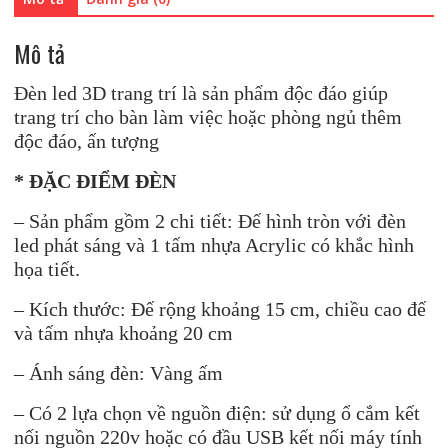
với
USB:
Mô tả
mẫu
Cặp
Đèn led 3D trang trí là sản phẩm độc đáo giúp
đôi
trang trí cho bàn làm việc hoặc phòng ngủ thêm
ngắm
độc đáo, ấn tượng
trăng
số
* ĐẶC ĐIỂM ĐÈN
lượng
– Sản phẩm gồm 2 chi tiết: Đế hình tròn với đèn
led phát sáng và 1 tấm nhựa Acrylic có khắc hình
họa tiết.
– Kích thước: Đế rộng khoảng 15 cm, chiều cao đế
và tấm nhựa khoảng 20 cm
– Ánh sáng đèn: Vàng ấm
– Có 2 lựa chọn về nguồn điện: sử dụng ổ cắm kết
nối nguồn 220v hoặc có đầu USB kết nối máy tính