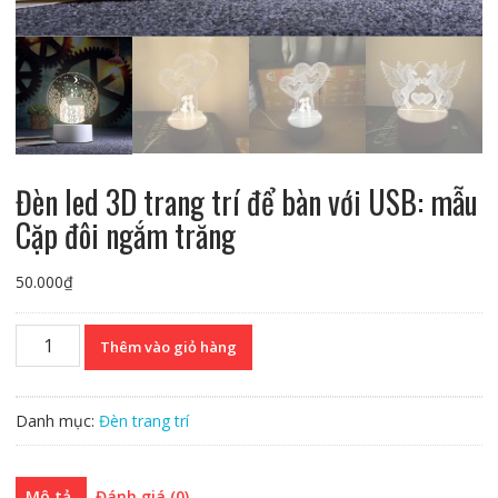
Đèn led 3D trang trí để bàn với USB: mẫu
Cặp đôi ngắm trăng
50.000
₫
Đèn
Thêm vào giỏ hàng
led
3D
trang
Danh mục:
Đèn trang trí
trí
để
bàn
Mô tả
Đánh giá (0)