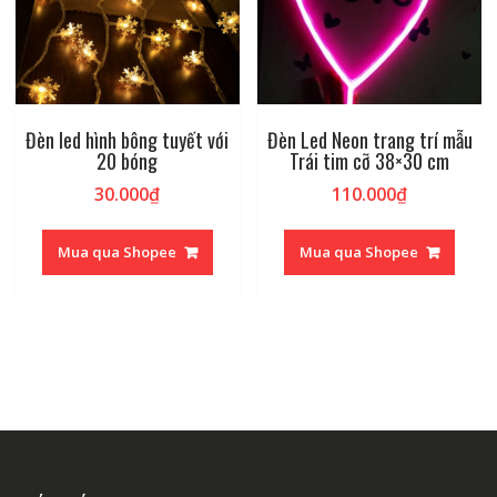
Đèn led hình bông tuyết với
Đèn Led Neon trang trí mẫu
20 bóng
Trái tim cỡ 38×30 cm
30.000
₫
110.000
₫
Mua qua Shopee
Mua qua Shopee