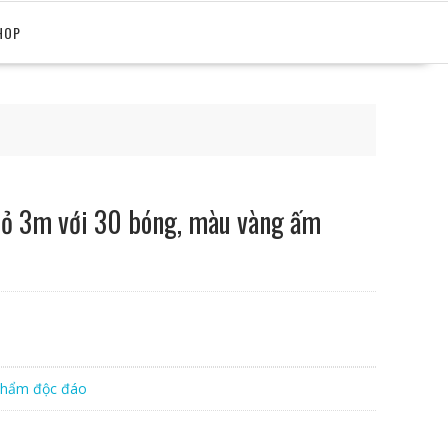
HOP
hỏ 3m với 30 bóng, màu vàng ấm
phẩm độc đáo