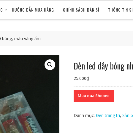
ỨC
HƯỚNG DẪN MUA HÀNG
CHÍNH SÁCH BÁN SỈ
THÔNG TIN S
30 bóng, màu vàng ấm
Đèn led dây bóng n
25.000
₫
Mua qua Shopee
Danh mục:
Đèn trang trí
,
Sản 