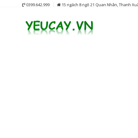
Skip
0399.642.999
15 ngách 8 ngõ 21 Quan Nhân, Thanh Xuâ
to
content