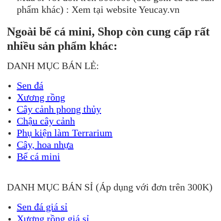
phẩm khác) : Xem tại website Yeucay.vn
Ngoài bể cá mini, Shop còn cung cấp rất
nhiều sản phẩm khác:
DANH MỤC BÁN LẺ:
Sen đá
Xương rồng
Cây cảnh phong thủy
Chậu cây cảnh
Phụ kiện làm Terrarium
Cây, hoa nhựa
Bể cá mini
DANH MỤC BÁN SỈ (Áp dụng với đơn trên 300K)
Sen đá giá sỉ
Xương rồng giá sỉ