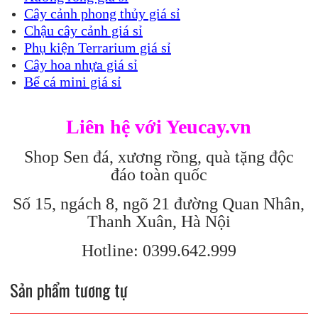
Cây cảnh phong thủy giá sỉ
Chậu cây cảnh giá sỉ
Phụ kiện Terrarium giá sỉ
Cây hoa nhựa giá sỉ
Bể cá mini giá sỉ
Liên hệ với Yeucay.vn
Shop Sen đá, xương rồng, quà tặng độc
đáo toàn quốc
Số 15, ngách 8, ngõ 21 đường Quan Nhân,
Thanh Xuân, Hà Nội
Hotline: 0399.642.999
Sản phẩm tương tự