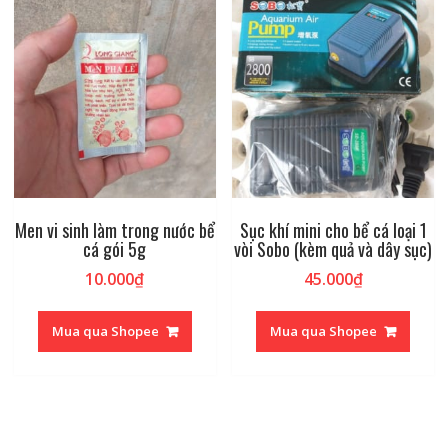
Men vi sinh làm trong nước bể
Sục khí mini cho bể cá loại 1
cá gói 5g
vòi Sobo (kèm quả và dây sục)
10.000
₫
45.000
₫
Mua qua Shopee
Mua qua Shopee