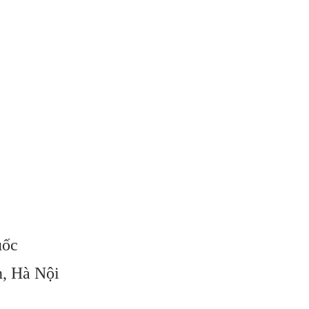
uốc
n, Hà Nội