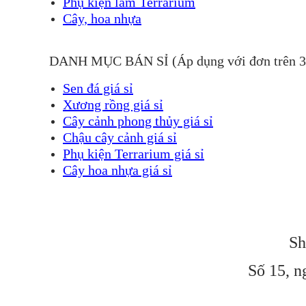
Phụ kiện làm Terrarium
Cây, hoa nhựa
DANH MỤC BÁN SỈ (Áp dụng với đơn trên 
Sen đá giá sỉ
Xương rồng giá sỉ
Cây cảnh phong thủy giá sỉ
Chậu cây cảnh giá sỉ
Phụ kiện Terrarium giá sỉ
Cây hoa nhựa giá sỉ
Sh
Số 15, n