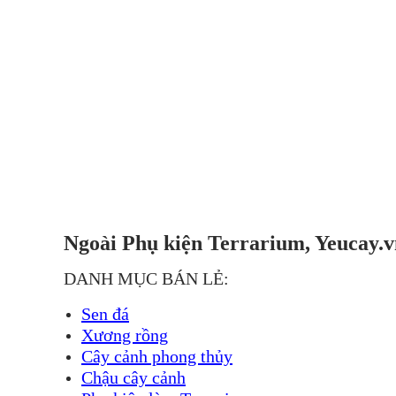
Ngoài Phụ kiện Terrarium, Yeucay.v
DANH MỤC BÁN LẺ:
Sen đá
Xương rồng
Cây cảnh phong thủy
Chậu cây cảnh