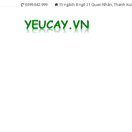
Skip
0399.642.999
15 ngách 8 ngõ 21 Quan Nhân, Thanh Xuâ
to
content