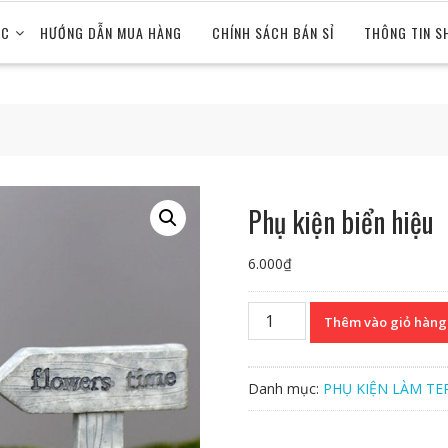
ỨC
HƯỚNG DẪN MUA HÀNG
CHÍNH SÁCH BÁN SỈ
THÔNG TIN S
Phụ kiện biển hiệu
6.000
₫
Phụ
Thêm vào giỏ hàng
kiện
biển
hiệu
Danh mục:
PHỤ KIỆN LÀM TE
số
lượng