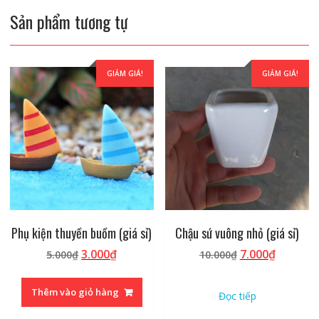
Sản phẩm tương tự
GIẢM GIÁ!
GIẢM GIÁ!
Phụ kiện thuyền buồm (giá sỉ)
Chậu sứ vuông nhỏ (giá sỉ)
Giá
Giá
Giá
Giá
3.000
₫
7.000
₫
5.000
₫
10.000
₫
gốc
hiện
gốc
hiện
là:
tại
là:
tại
Thêm vào giỏ hàng
Đọc tiếp
5.000₫.
là:
10.000₫.
là:
3.000₫.
7.000₫.