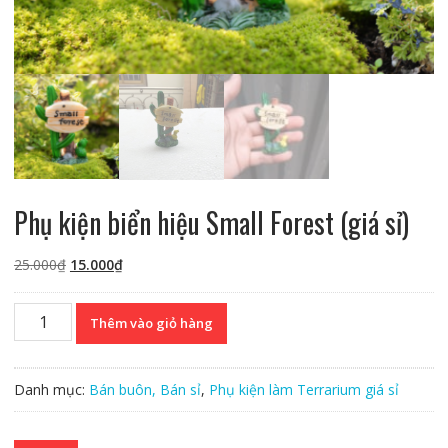
Phụ kiện biển hiệu Small Forest (giá sỉ)
Giá
Giá
25.000
₫
15.000
₫
gốc
hiện
là:
tại
Phụ
Thêm vào giỏ hàng
25.000₫.
là:
kiện
15.000₫.
biển
hiệu
Danh mục:
Bán buôn, Bán sỉ
,
Phụ kiện làm Terrarium giá sỉ
Small
Forest
(giá