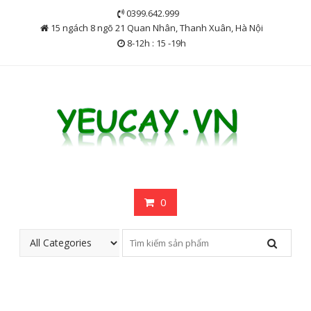
Skip
0399.642.999
to
15 ngách 8 ngõ 21 Quan Nhân, Thanh Xuân, Hà Nội
content
8-12h : 15 -19h
0