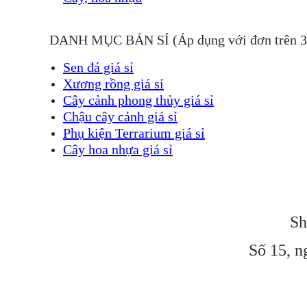
DANH MỤC BÁN SỈ (Áp dụng với đơn trên 
Sen đá giá sỉ
Xương rồng giá sỉ
Cây cảnh phong thủy giá sỉ
Chậu cây cảnh giá sỉ
Phụ kiện Terrarium giá sỉ
Cây hoa nhựa giá sỉ
Sh
Số 15, n