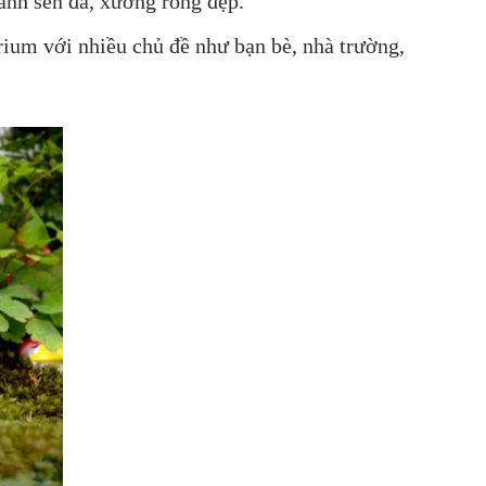
ảnh sen đá, xương rồng đẹp.
rium với nhiều chủ đề như bạn bè, nhà trường,