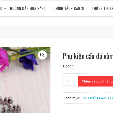
ỨC
HƯỚNG DẪN MUA HÀNG
CHÍNH SÁCH BÁN SỈ
THÔNG TIN S
Phụ kiện cầu đá vò
8.000
₫
Phụ
Thêm vào giỏ hàng
kiện
cầu
đá
Danh mục:
PHỤ KIỆN LÀM TE
vòm
số
lượng