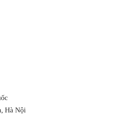
uốc
n, Hà Nội