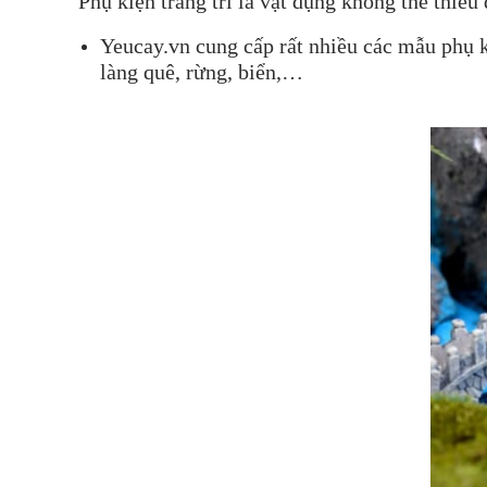
Phụ kiện trang trí là vật dụng không thể thi
Yeucay.vn cung cấp rất nhiều các mẫu phụ k
làng quê, rừng, biển,…