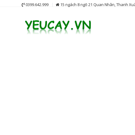
Skip
0399.642.999
15 ngách 8 ngõ 21 Quan Nhân, Thanh Xuâ
to
content