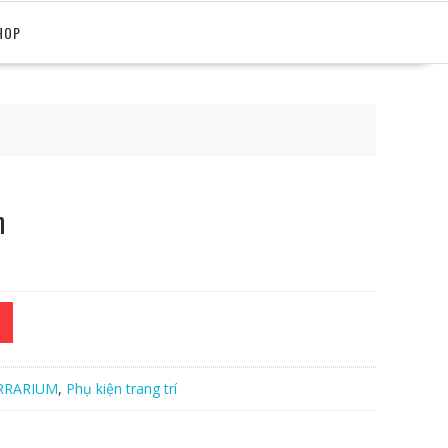
HOP
m
RRARIUM
,
Phụ kiện trang trí