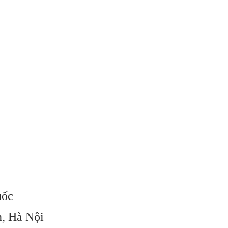
uốc
n, Hà Nội