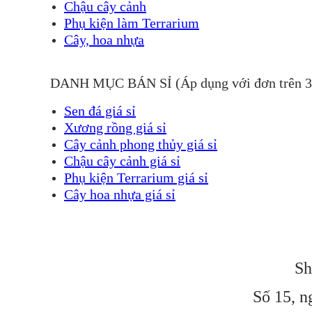
Chậu cây cảnh
Phụ kiện làm Terrarium
Cây, hoa nhựa
DANH MỤC BÁN SỈ (Áp dụng với đơn trên 
Sen đá giá sỉ
Xương rồng giá sỉ
Cây cảnh phong thủy giá sỉ
Chậu cây cảnh giá sỉ
Phụ kiện Terrarium giá sỉ
Cây hoa nhựa giá sỉ
Sh
Số 15, n