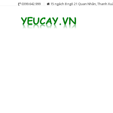
Skip
0399.642.999
15 ngách 8 ngõ 21 Quan Nhân, Thanh Xuâ
to
content