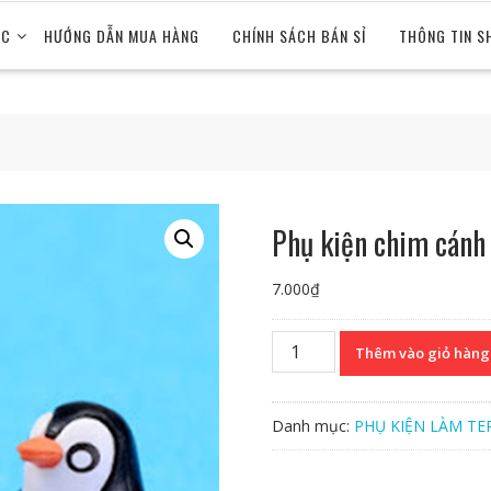
ỨC
HƯỚNG DẪN MUA HÀNG
CHÍNH SÁCH BÁN SỈ
THÔNG TIN S
Phụ kiện chim cánh 
7.000
₫
Phụ
Thêm vào giỏ hàng
kiện
chim
cánh
Danh mục:
PHỤ KIỆN LÀM TE
cụt
to
số