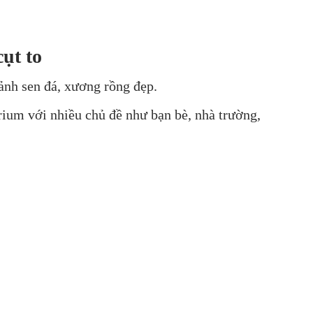
ụt to
ảnh sen đá, xương rồng đẹp.
rium với nhiều chủ đề như bạn bè, nhà trường,