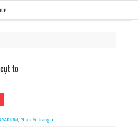
HOP
cụt to
RRARIUM
,
Phụ kiện trang trí