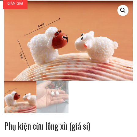
GIẢM GIÁ!
Phụ kiện cừu lông xù (giá sỉ)