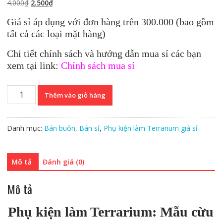
Giá
Giá
4.000
₫
2.500
₫
gốc
hiện
Giá sỉ áp dụng với đơn hàng trên 300.000 (bao gồm
là:
tại
tất cả các loại mặt hàng)
4.000₫.
là:
2.500₫.
Chi tiết chính sách và hướng dẫn mua sỉ các bạn
xem tại link:
Chính sách mua sỉ
Phụ
Thêm vào giỏ hàng
kiện
cừu
lông
Danh mục:
Bán buôn, Bán sỉ
,
Phụ kiện làm Terrarium giá sỉ
xù
(giá
sỉ)
Mô tả
Đánh giá (0)
số
lượng
Mô tả
Phụ kiện làm Terrarium: Mẫu cừu