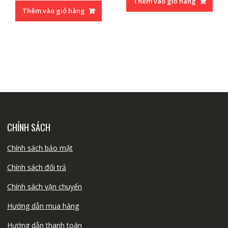
Thêm vào giỏ hàng
là:
tại
25.000₫.
là:
Thêm vào giỏ hàng
6.000₫.
là:
15.000₫
3.000₫.
CHÍNH SÁCH
Chính sách bảo mật
Chính sách đổi trả
Chính sách vận chuyển
Hướng dẫn mua hàng
Hướng dẫn thanh toán