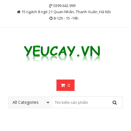
Skip
0399.642.999
to
15 ngách 8 ngõ 21 Quan Nhân, Thanh Xuân, Hà Nội
content
8-12h : 15 -19h
0