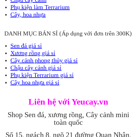
Phụ kiện làm Terrarium
Cây, hoa nhựa
DANH MỤC BÁN SỈ (Áp dụng với đơn trên 300K)
Sen đá giá sỉ
Xương rồng giá sỉ
Cây cảnh phong thủy giá sỉ
Chậu cây cảnh giá sỉ
Phụ kiện Terrarium giá sỉ
Cây hoa nhựa giá sỉ
Liên hệ với Yeucay.vn
Shop Sen đá, xương rồng, Cây cảnh mini
toàn quốc
Số 15, ngách 8, ngõ 21 đường Quan Nhân,