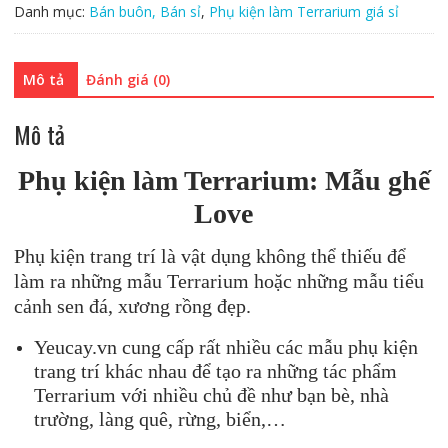
Love
Danh mục:
Bán buôn, Bán sỉ
,
Phụ kiện làm Terrarium giá sỉ
(giá
sỉ)
số
Mô tả
Đánh giá (0)
lượng
Mô tả
Phụ kiện làm Terrarium: Mẫu ghế
Love
Phụ kiện trang trí là vật dụng không thể thiếu để
làm ra những mẫu Terrarium hoặc những mẫu tiểu
cảnh sen đá, xương rồng đẹp.
Yeucay.vn cung cấp rất nhiều các mẫu phụ kiện
trang trí khác nhau để tạo ra những tác phẩm
Terrarium với nhiều chủ đề như bạn bè, nhà
trường, làng quê, rừng, biển,…