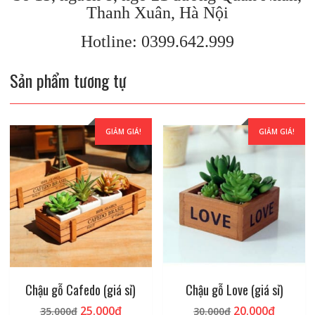
Thanh Xuân, Hà Nội
Hotline: 0399.642.999
Sản phẩm tương tự
GIẢM GIÁ!
GIẢM GIÁ!
Chậu gỗ Cafedo (giá sỉ)
Chậu gỗ Love (giá sỉ)
Giá
Giá
Giá
Giá
25.000
₫
20.000
₫
35.000
₫
30.000
₫