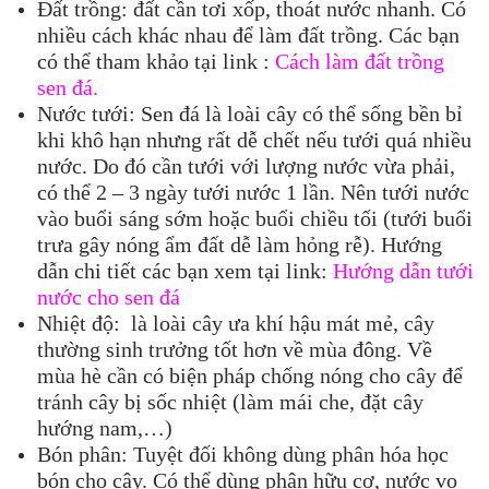
Đất trồng: đất cần tơi xốp, thoát nước nhanh. Có
nhiều cách khác nhau để làm đất trồng. Các bạn
có thể tham khảo tại link :
Cách làm đất trồng
sen đá.
Nước tưới: Sen đá là loài cây có thể sống bền bỉ
khi khô hạn nhưng rất dễ chết nếu tưới quá nhiều
nước. Do đó cần tưới với lượng nước vừa phải,
có thể 2 – 3 ngày tưới nước 1 lần. Nên tưới nước
vào buổi sáng sớm hoặc buổi chiều tối (tưới buổi
trưa gây nóng ẩm đất dễ làm hỏng rễ). Hướng
dẫn chi tiết các bạn xem tại link:
Hướng dẫn tưới
nước cho sen đá
Nhiệt độ: là loài cây ưa khí hậu mát mẻ, cây
thường sinh trưởng tốt hơn về mùa đông. Về
mùa hè cần có biện pháp chống nóng cho cây để
tránh cây bị sốc nhiệt (làm mái che, đặt cây
hướng nam,…)
Bón phân: Tuyệt đối không dùng phân hóa học
bón cho cây. Có thể dùng phân hữu cơ, nước vo