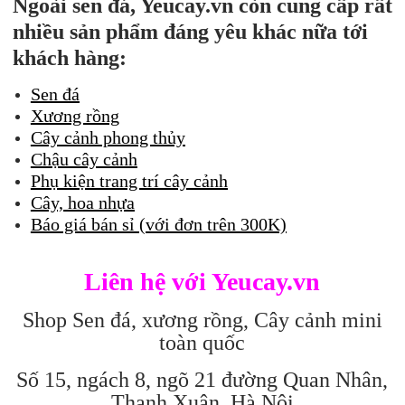
Ngoài sen đá, Yeucay.vn còn cung cấp rất
nhiều sản phẩm đáng yêu khác nữa tới
khách hàng:
Sen đá
Xương rồng
Cây cảnh phong thủy
Chậu cây cảnh
Phụ kiện trang trí cây cảnh
Cây, hoa nhựa
Báo giá bán sỉ (với đơn trên 300K)
Liên hệ với Yeucay.vn
Shop Sen đá, xương rồng, Cây cảnh mini
toàn quốc
Số 15, ngách 8, ngõ 21 đường Quan Nhân,
Thanh Xuân, Hà Nội