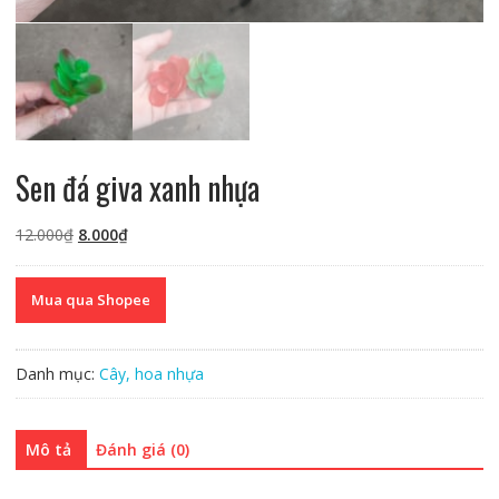
Sen đá giva xanh nhựa
Giá
Giá
12.000
₫
8.000
₫
gốc
hiện
là:
tại
Mua qua Shopee
12.000₫.
là:
8.000₫.
Danh mục:
Cây, hoa nhựa
Mô tả
Đánh giá (0)