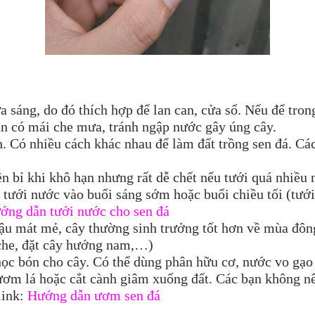
 ưa sáng, do đó thích hợp để lan can, cửa sổ. Nếu để tro
cần có mái che mưa, tránh ngập nước gây úng cây.
h. Có nhiều cách khác nhau để làm đất trồng sen đá. Các
bền bỉ khi khô hạn nhưng rất dễ chết nếu tưới quá nhiề
n tưới nước vào buổi sáng sớm hoặc buổi chiều tối (tướ
ớng dẫn tưới nước cho sen đá
 hậu mát mẻ, cây thường sinh trưởng tốt hơn về mùa đô
 che, đặt cây hướng nam,…)
ọc bón cho cây. Có thể dùng phân hữu cơ, nước vo gạo 
ơm lá hoặc cắt cành giâm xuống đất. Các bạn không n
link:
Hướng dẫn ươm sen đá