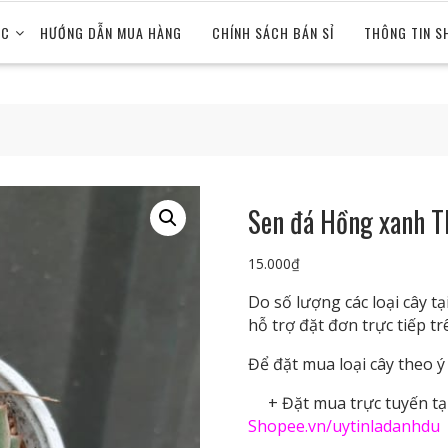
ỨC
HƯỚNG DẪN MUA HÀNG
CHÍNH SÁCH BÁN SỈ
THÔNG TIN S
Sen đá Hồng xanh T
15.000
₫
Do số lượng các loại cây 
hỗ trợ đặt đơn trực tiếp t
Để đặt mua loại cây theo ý 
+ Đặt mua trực tuyến tại
Shopee.vn/uytinladanhdu