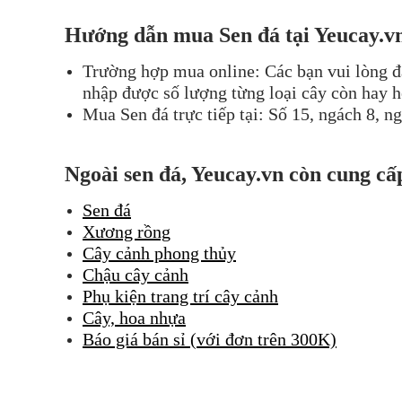
Hướng dẫn m
ua Sen đá
tại Yeucay.v
Trường hợp mua online: Các bạn vui lòng đ
nhập được số lượng từng loại cây còn hay hế
Mua Sen đá trực tiếp tại: Số 15, ngách 8, 
Ngoài sen đá, Yeucay.vn còn cung cấ
Sen đá
Xương rồng
Cây cảnh phong thủy
Chậu cây cảnh
Phụ kiện trang trí cây cảnh
Cây, hoa nhựa
Báo giá bán sỉ (với đơn trên 300K)