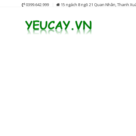
Skip
0399.642.999
15 ngách 8 ngõ 21 Quan Nhân, Thanh Xuâ
to
content