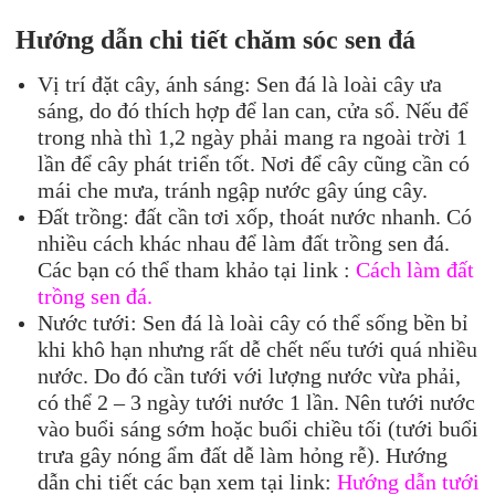
Hướng dẫn chi tiết chăm sóc
sen đá
Vị trí đặt cây, ánh sáng: Sen đá là loài cây ưa
sáng, do đó thích hợp để lan can, cửa sổ. Nếu để
trong nhà thì 1,2 ngày phải mang ra ngoài trời 1
lần để cây phát triển tốt. Nơi để cây cũng cần có
mái che mưa, tránh ngập nước gây úng cây.
Đất trồng: đất cần tơi xốp, thoát nước nhanh. Có
nhiều cách khác nhau để làm đất trồng sen đá.
Các bạn có thể tham khảo tại link :
Cách làm đất
trồng sen đá.
Nước tưới: Sen đá là loài cây có thể sống bền bỉ
khi khô hạn nhưng rất dễ chết nếu tưới quá nhiều
nước. Do đó cần tưới với lượng nước vừa phải,
có thể 2 – 3 ngày tưới nước 1 lần. Nên tưới nước
vào buổi sáng sớm hoặc buổi chiều tối (tưới buổi
trưa gây nóng ẩm đất dễ làm hỏng rễ). Hướng
dẫn chi tiết các bạn xem tại link:
Hướng dẫn tưới