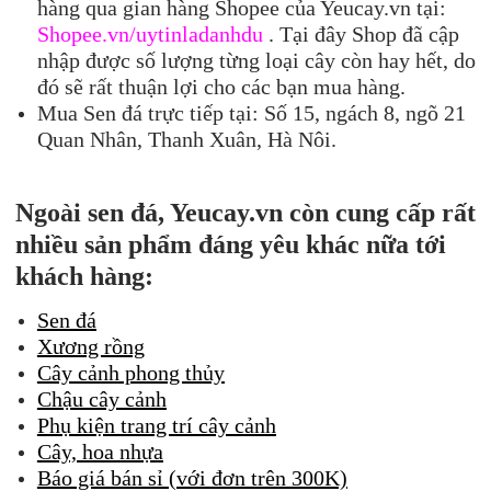
hàng qua gian hàng Shopee của Yeucay.vn tại:
Shopee.vn/uytinladanhdu
. Tại đây Shop đã cập
nhập được số lượng từng loại cây còn hay hết, do
đó sẽ rất thuận lợi cho các bạn mua hàng.
Mua Sen đá trực tiếp tại: Số 15, ngách 8, ngõ 21
Quan Nhân, Thanh Xuân, Hà Nôi.
Ngoài sen đá, Yeucay.vn còn cung cấp rất
nhiều sản phẩm đáng yêu khác nữa tới
khách hàng:
Sen đá
Xương rồng
Cây cảnh phong thủy
Chậu cây cảnh
Phụ kiện trang trí cây cảnh
Cây, hoa nhựa
Báo giá bán sỉ (với đơn trên 300K)