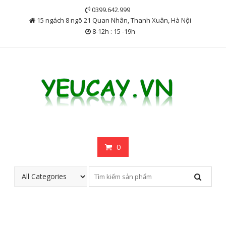
Skip
0399.642.999
to
15 ngách 8 ngõ 21 Quan Nhân, Thanh Xuân, Hà Nội
content
8-12h : 15 -19h
0