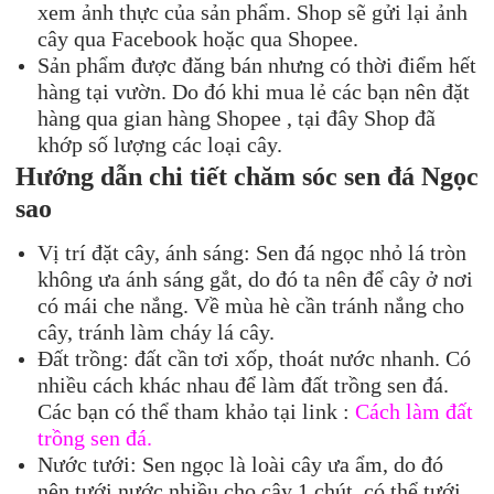
xem ảnh thực của sản phẩm. Shop sẽ gửi lại ảnh
cây qua Facebook hoặc qua Shopee.
Sản phẩm được đăng bán nhưng có thời điểm hết
hàng tại vườn. Do đó khi mua lẻ các bạn nên đặt
hàng qua gian hàng Shopee , tại đây Shop đã
khớp số lượng các loại cây.
Hướng dẫn chi tiết chăm sóc s
en đá
Ngọc
sao
Vị trí đặt cây, ánh sáng: Sen đá ngọc nhỏ lá tròn
không ưa ánh sáng gắt, do đó ta nên để cây ở nơi
có mái che nắng. Về mùa hè cần tránh nắng cho
cây, tránh làm cháy lá cây.
Đất trồng: đất cần tơi xốp, thoát nước nhanh. Có
nhiều cách khác nhau để làm đất trồng sen đá.
Các bạn có thể tham khảo tại link :
Cách làm đất
trồng sen đá.
Nước tưới: Sen ngọc là loài cây ưa ẩm, do đó
nên tưới nước nhiều cho cây 1 chút, có thể tưới