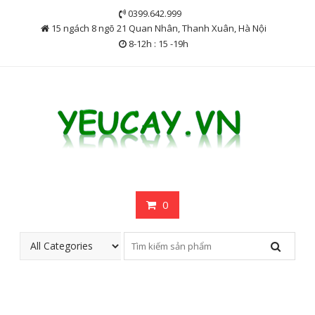
Skip
0399.642.999
to
15 ngách 8 ngõ 21 Quan Nhân, Thanh Xuân, Hà Nội
content
8-12h : 15 -19h
0