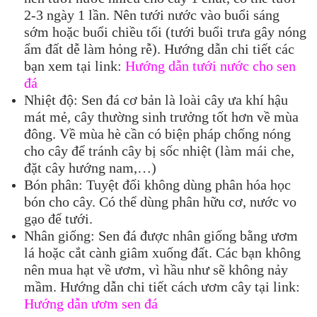
2-3 ngày 1 lần. Nên tưới nước vào buổi sáng
sớm hoặc buổi chiều tối (tưới buổi trưa gây nóng
ẩm đất dễ làm hỏng rễ). Hướng dẫn chi tiết các
bạn xem tại link:
Hướng dẫn tưới nước cho sen
đá
Nhiệt độ: Sen đá cơ bản là loài cây ưa khí hậu
mát mẻ, cây thường sinh trưởng tốt hơn về mùa
đông. Về mùa hè cần có biện pháp chống nóng
cho cây để tránh cây bị sốc nhiệt (làm mái che,
đặt cây hướng nam,…)
Bón phân: Tuyệt đối không dùng phân hóa học
bón cho cây. Có thể dùng phân hữu cơ, nước vo
gạo để tưới.
Nhân giống: Sen đá được nhân giống bằng ươm
lá hoặc cắt cành giâm xuống đất. Các bạn không
nên mua hạt về ươm, vì hầu như sẽ không nảy
mầm. Hướng dẫn chi tiết cách ươm cây tại link:
Hướng dẫn ươm sen đá