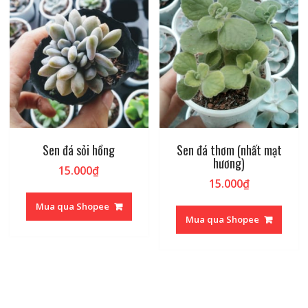
Sen đá sỏi hồng
Sen đá thơm (nhất mạt
hương)
15.000
₫
15.000
₫
Mua qua Shopee
Mua qua Shopee