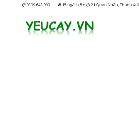
Skip
0399.642.999
15 ngách 8 ngõ 21 Quan Nhân, Thanh Xuâ
to
content