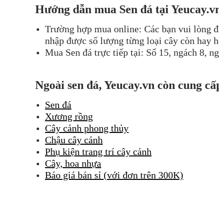
Hướng dẫn mua Sen đá tại Yeucay.v
Trường hợp mua online: Các bạn vui lòng đ
nhập được số lượng từng loại cây còn hay hế
Mua Sen đá trực tiếp tại: Số 15, ngách 8, 
Ngoài sen đá, Yeucay.vn còn cung cấ
Sen đá
Xương rồng
Cây cảnh phong thủy
Chậu cây cảnh
Phụ kiện trang trí cây cảnh
Cây, hoa nhựa
Báo giá bán sỉ (với đơn trên 300K)