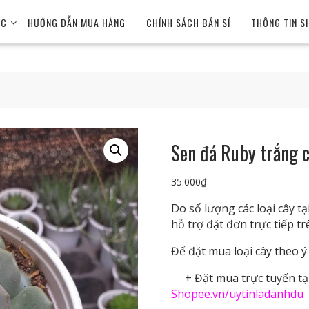
ỨC
HƯỚNG DẪN MUA HÀNG
CHÍNH SÁCH BÁN SỈ
THÔNG TIN S
Sen đá Ruby trắng c
35.000
₫
Do số lượng các loại cây 
hỗ trợ đặt đơn trực tiếp t
Để đặt mua loại cây theo ý 
+ Đặt mua trực tuyến tại
Shopee.vn/uytinladanhdu