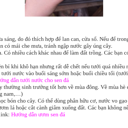
 ưa sáng, do đó thích hợp để lan can, cửa sổ. Nếu để tro
cần có mái che mưa, tránh ngập nước gây úng cây.
h. Có nhiều cách khác nhau để làm đất trồng. Các bạn có
bền bỉ khi khô hạn nhưng rất dễ chết nếu tưới quá nhiề
n tưới nước vào buổi sáng sớm hoặc buổi chiều tối (tướ
ớng dẫn tưới nước cho sen đá
ây thường sinh trưởng tốt hơn về mùa đông. Về mùa hè 
ớng nam,…)
ọc bón cho cây. Có thể dùng phân hữu cơ, nước vo gạo 
ơm lá hoặc cắt cành giâm xuống đất. Các bạn không n
link:
Hướng dẫn ươm sen đá