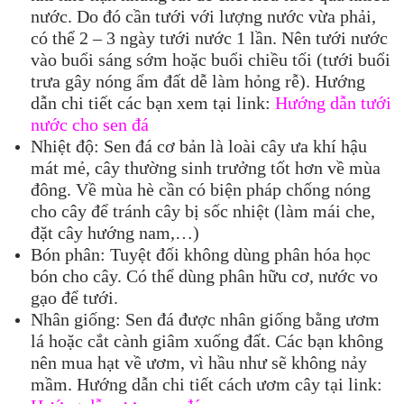
nước. Do đó cần tưới với lượng nước vừa phải,
có thể 2 – 3 ngày tưới nước 1 lần. Nên tưới nước
vào buổi sáng sớm hoặc buổi chiều tối (tưới buổi
trưa gây nóng ẩm đất dễ làm hỏng rễ). Hướng
dẫn chi tiết các bạn xem tại link:
Hướng dẫn tưới
nước cho sen đá
Nhiệt độ: Sen đá cơ bản là loài cây ưa khí hậu
mát mẻ, cây thường sinh trưởng tốt hơn về mùa
đông. Về mùa hè cần có biện pháp chống nóng
cho cây để tránh cây bị sốc nhiệt (làm mái che,
đặt cây hướng nam,…)
Bón phân: Tuyệt đối không dùng phân hóa học
bón cho cây. Có thể dùng phân hữu cơ, nước vo
gạo để tưới.
Nhân giống: Sen đá được nhân giống bằng ươm
lá hoặc cắt cành giâm xuống đất. Các bạn không
nên mua hạt về ươm, vì hầu như sẽ không nảy
mầm. Hướng dẫn chi tiết cách ươm cây tại link: