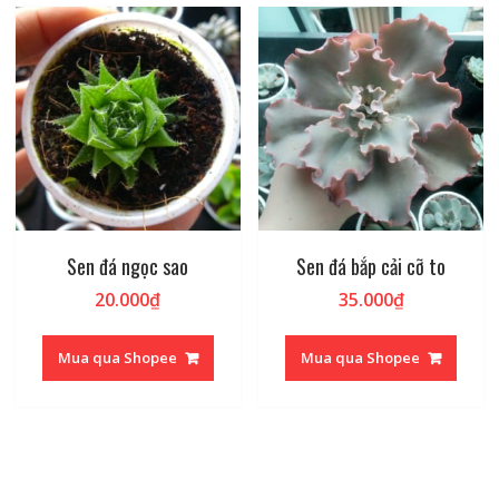
Sen đá ngọc sao
Sen đá bắp cải cỡ to
20.000
₫
35.000
₫
Mua qua Shopee
Mua qua Shopee