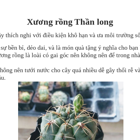
Xương rồng Thần long
y thích nghi với điều kiện khô hạn và ưa môi trường s
ự bền bỉ, dẻo dai, và là món quà tặng ý nghĩa cho bạn 
ơng rồng là loài có gai góc nên không nên để trong nhà;
hông nên tưới nước cho cây quá nhiều dễ gây thối rễ và
âu.