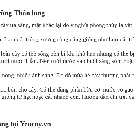
rồng
Thần long
 cây ưa sáng, mặt khác lại do ý nghĩa phong thủy là vật 
h. Làm đất trồng xương rồng cũng giống như làm đất trồ
loài cây có thể sống bền bỉ khi khô hạn nhưng có thể b
 tưới nước 1 lần. Nên tưới nước vào buổi sáng sớm hoặc
ậu nóng, nhiều ánh sáng. Do đó mùa hè cây thường phát
ọc bón cho cây. Có thể dùng phân hữu cơ, nước vo gạo 
iống từ hạt hoặc cắt nhánh con. Hướng dẫn chi tiết cá
ong
tại
Yeucay.vn