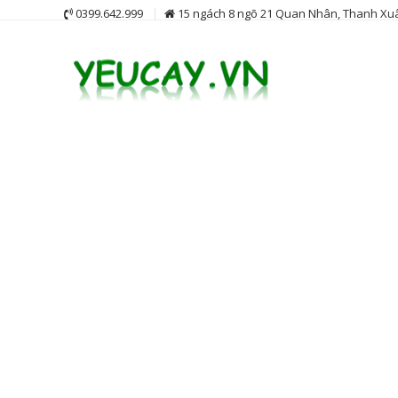
Skip
0399.642.999
15 ngách 8 ngõ 21 Quan Nhân, Thanh Xuâ
to
content