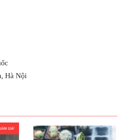
uốc
n, Hà Nội
GIẢM GIÁ!