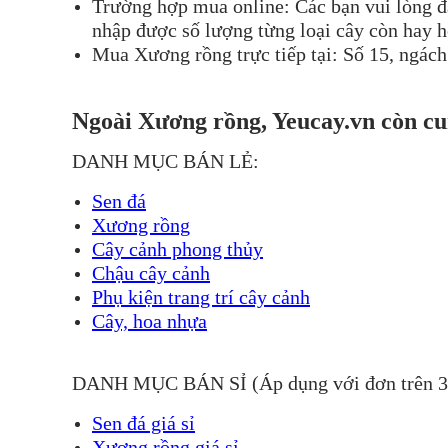
Trường hợp mua online: Các bạn vui lòng đ
nhập được số lượng từng loại cây còn hay hế
Mua Xương rồng trực tiếp tại: Số 15, ngác
Ngoài Xương rồng, Yeucay.vn còn cu
DANH MỤC BÁN LẺ:
Sen đá
Xương rồng
Cây cảnh phong thủy
Chậu cây cảnh
Phụ kiện trang trí cây cảnh
Cây, hoa nhựa
DANH MỤC BÁN SỈ (Áp dụng với đơn trên 
Sen đá giá sỉ
Xương rồng giá sỉ