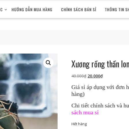
ỨC
HƯỚNG DẪN MUA HÀNG
CHÍNH SÁCH BÁN SỈ
THÔNG TIN S
Xương rồng thần long
Giá
Giá
40.000
₫
20.000
₫
gốc
hiện
Giá sỉ áp dụng với đơn h
là:
tại
hàng)
40.000₫.
là:
20.000₫.
Chi tiết chính sách và h
sách mua sỉ
Hết hàng