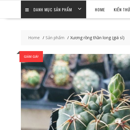
DANH MỤC SẢN PHẨM
HOME
KIẾN TH
Home
Sản phẩm
Xương rồng thần long (giá sỉ)
GIẢM GIÁ!