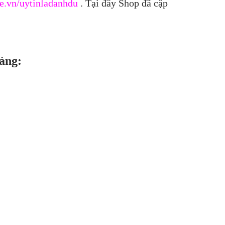
e.vn/uytinladanhdu
. Tại đây Shop đã cập
àng: