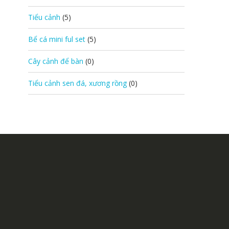
Tiểu cảnh
(5)
Bể cá mini ful set
(5)
Cây cảnh để bàn
(0)
Tiểu cảnh sen đá, xương rồng
(0)