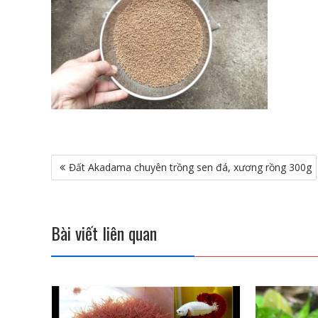
Điều
Đất Akadama chuyên trồng sen đá, xương rồng 300g
hướng
bài
viết
Bài viết liên quan