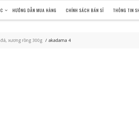
ỨC
HƯỚNG DẪN MUA HÀNG
CHÍNH SÁCH BÁN SỈ
THÔNG TIN S
 đá, xương rồng 300g
akadama 4