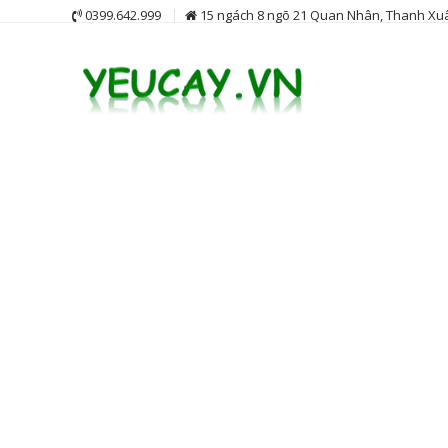
Skip
0399.642.999
15 ngách 8 ngõ 21 Quan Nhân, Thanh Xuâ
to
content