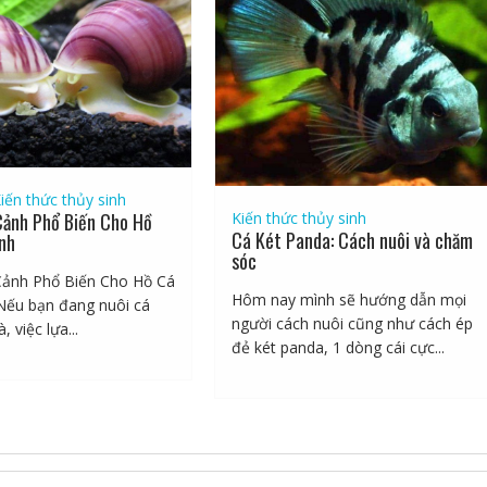
iến thức thủy sinh
Kiến thức thủy sinh
Cảnh Phổ Biến Cho Hồ
Cá Két Panda: Cách nuôi và chăm
nh
sóc
Cảnh Phổ Biến Cho Hồ Cá
Hôm nay mình sẽ hướng dẫn mọi
Nếu bạn đang nuôi cá
người cách nuôi cũng như cách ép
, việc lựa...
đẻ két panda, 1 dòng cái cực...