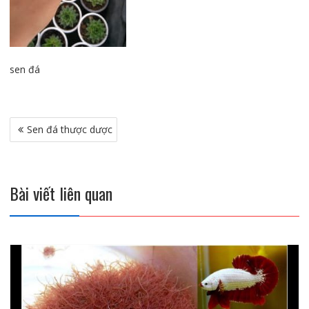
sen đá
Điều
Sen đá thược dược
hướng
bài
viết
Bài viết liên quan