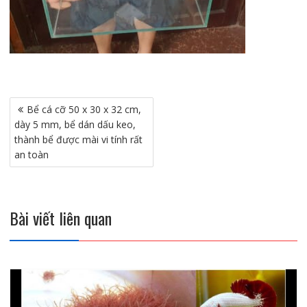
Điều
Bể cá cỡ 50 x 30 x 32 cm,
hướng
dày 5 mm, bể dán dấu keo,
bài
thành bể được mài vi tính rất
viết
an toàn
Bài viết liên quan