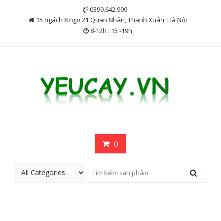
Skip
0399.642.999
to
15 ngách 8 ngõ 21 Quan Nhân, Thanh Xuân, Hà Nội
content
8-12h : 15 -19h
0