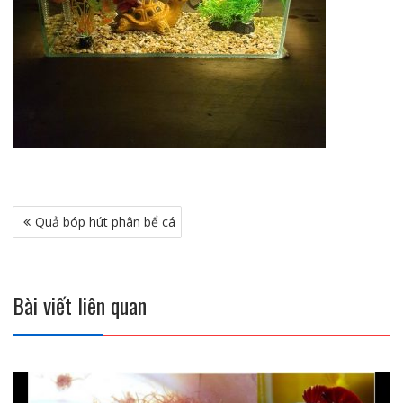
Điều
Quả bóp hút phân bể cá
hướng
bài
viết
Bài viết liên quan