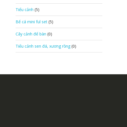
Tiểu cảnh
(5)
Bể cá mini ful set
(5)
Cây cảnh để bàn
(0)
Tiểu cảnh sen đá, xương rồng
(0)