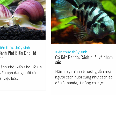
iến thức thủy sinh
Kiến thức thủy sinh
Cảnh Phổ Biến Cho Hồ
Cá Két Panda: Cách nuôi và chăm
nh
sóc
Cảnh Phổ Biến Cho Hồ Cá
Hôm nay mình sẽ hướng dẫn mọi
Nếu bạn đang nuôi cá
người cách nuôi cũng như cách ép
, việc lựa...
đẻ két panda, 1 dòng cái cực...