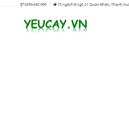
Skip
0399.642.999
15 ngách 8 ngõ 21 Quan Nhân, Thanh Xuâ
to
content