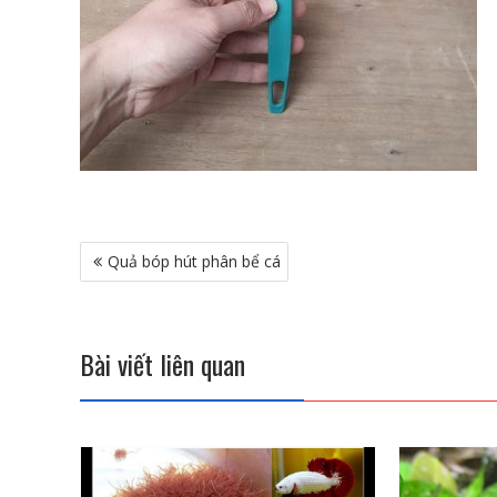
Điều
Quả bóp hút phân bể cá
hướng
bài
viết
Bài viết liên quan