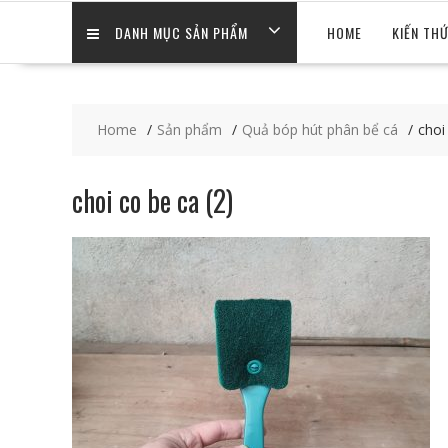
DANH MỤC SẢN PHẨM
HOME
KIẾN TH
Home
Sản phẩm
Quả bóp hút phân bể cá
choi
choi co be ca (2)