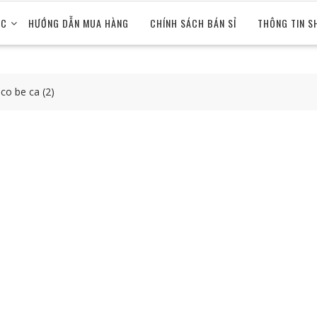
ỨC
HƯỚNG DẪN MUA HÀNG
CHÍNH SÁCH BÁN SỈ
THÔNG TIN S
 co be ca (2)