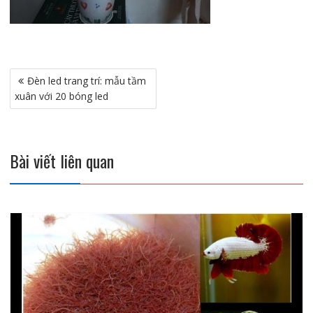
Điều
Đèn led trang trí: mẫu tầm
hướng
xuân với 20 bóng led
bài
viết
Bài viết liên quan