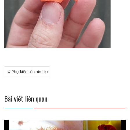
Điều
Phụ kiện tổ chim to
hướng
bài
viết
Bài viết liên quan