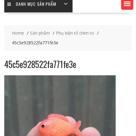
DANH MỤC SẢN PHẨM
Home
Sản phẩm
Phụ kiện tổ chim to
45c5e928522fa771fe3e
45c5e928522fa771fe3e