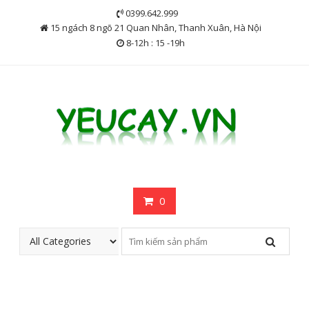
Skip
0399.642.999
to
15 ngách 8 ngõ 21 Quan Nhân, Thanh Xuân, Hà Nội
content
8-12h : 15 -19h
0