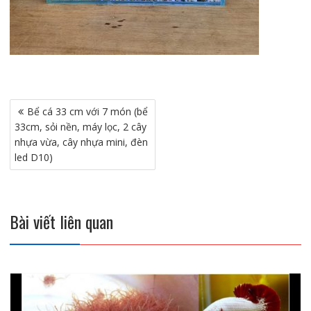
Điều
Bể cá 33 cm với 7 món (bể
hướng
33cm, sỏi nền, máy lọc, 2 cây
bài
nhựa vừa, cây nhựa mini, đèn
viết
led D10)
Bài viết liên quan