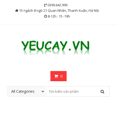
Skip
0399.642.999
to
15 ngách 8 ngõ 21 Quan Nhân, Thanh Xuân, Hà Nội
content
8-12h : 15 -19h
0