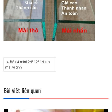
Điều
Bể cá mini 24*12*14 cm
hướng
mài vi tính
bài
viết
Bài viết liên quan