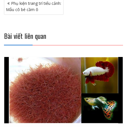
Điều
Phụ kiện trang trí tiểu cảnh:
hướng
Mẫu cô bé cầm ô
bài
viết
Bài viết liên quan