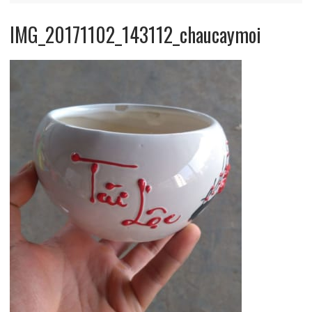
IMG_20171102_143112_chaucaymoi