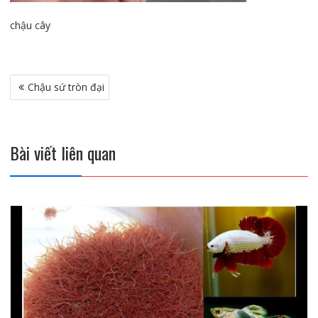
chậu cây
Điều
Chậu sứ tròn đại
hướng
bài
viết
Bài viết liên quan