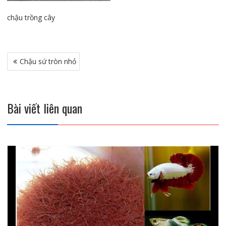
chậu trồng cây
Điều
Chậu sứ tròn nhỏ
hướng
bài
viết
Bài viết liên quan