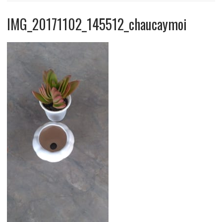
IMG_20171102_145512_chaucaymoi