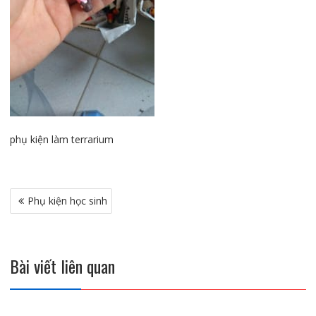
phụ kiện làm terrarium
Điều
Phụ kiện học sinh
hướng
bài
viết
Bài viết liên quan