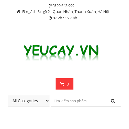
Skip
0399.642.999
to
15 ngách 8 ngõ 21 Quan Nhân, Thanh Xuân, Hà Nội
content
8-12h : 15 -19h
0