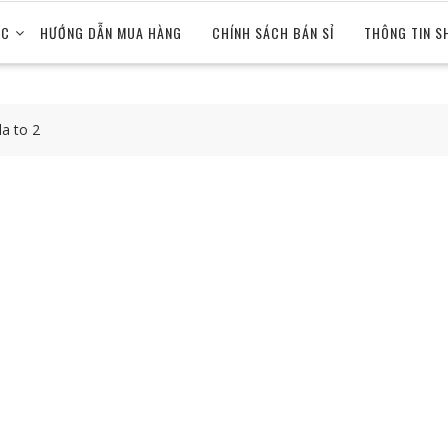
ỨC
HƯỚNG DẪN MUA HÀNG
CHÍNH SÁCH BÁN SỈ
THÔNG TIN S
la to 2