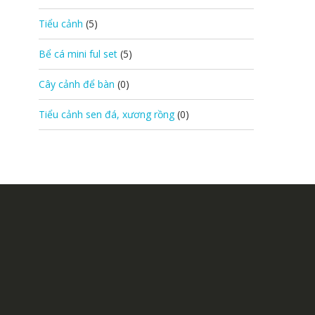
Tiểu cảnh
(5)
Bể cá mini ful set
(5)
Cây cảnh để bàn
(0)
Tiểu cảnh sen đá, xương rồng
(0)