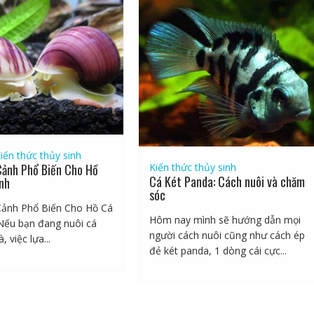
iến thức thủy sinh
Kiến thức thủy sinh
Cảnh Phổ Biến Cho Hồ
Cá Két Panda: Cách nuôi và chăm
nh
sóc
Cảnh Phổ Biến Cho Hồ Cá
Hôm nay mình sẽ hướng dẫn mọi
Nếu bạn đang nuôi cá
người cách nuôi cũng như cách ép
, việc lựa...
đẻ két panda, 1 dòng cái cực...