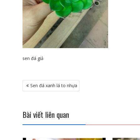
sen đá giả
Điều
Sen đá xanh lá to nhựa
hướng
bài
viết
Bài viết liên quan