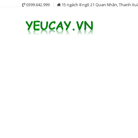
Skip
0399.642.999
15 ngách 8 ngõ 21 Quan Nhân, Thanh Xuâ
to
content