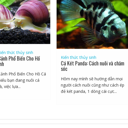
iến thức thủy sinh
Kiến thức thủy sinh
Cảnh Phổ Biến Cho Hồ
Cá Két Panda: Cách nuôi và chăm
nh
sóc
Cảnh Phổ Biến Cho Hồ Cá
Hôm nay mình sẽ hướng dẫn mọi
Nếu bạn đang nuôi cá
người cách nuôi cũng như cách ép
, việc lựa...
đẻ két panda, 1 dòng cái cực...