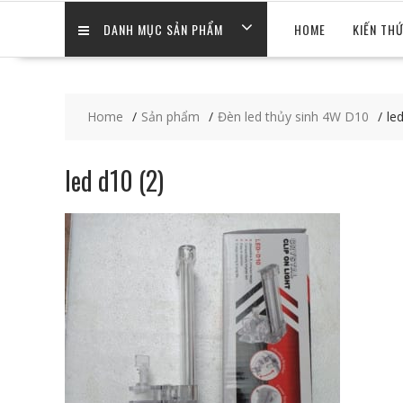
DANH MỤC SẢN PHẨM
HOME
KIẾN TH
Home
Sản phẩm
Đèn led thủy sinh 4W D10
le
led d10 (2)