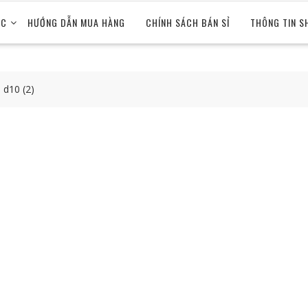
ỨC
HƯỚNG DẪN MUA HÀNG
CHÍNH SÁCH BÁN SỈ
THÔNG TIN S
d d10 (2)