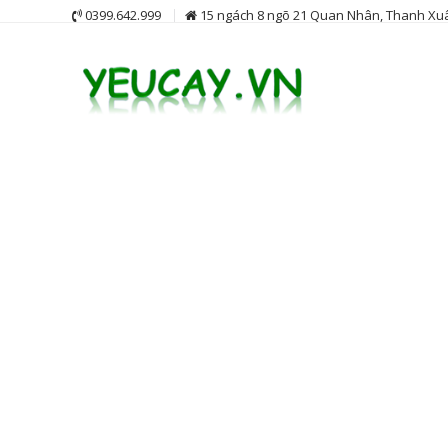
Skip
0399.642.999
15 ngách 8 ngõ 21 Quan Nhân, Thanh Xuâ
to
content