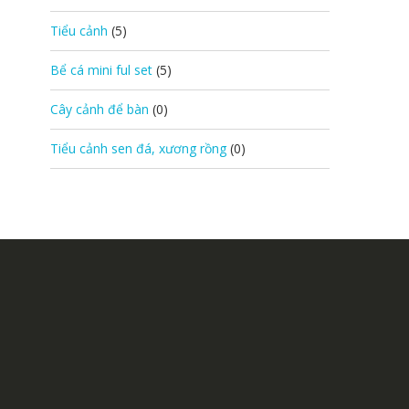
Tiểu cảnh
(5)
Bể cá mini ful set
(5)
Cây cảnh để bàn
(0)
Tiểu cảnh sen đá, xương rồng
(0)