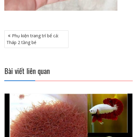
Điều
Phụ kiện trang trí bể cá:
hướng
Tháp 2 tầng bé
bài
viết
Bài viết liên quan