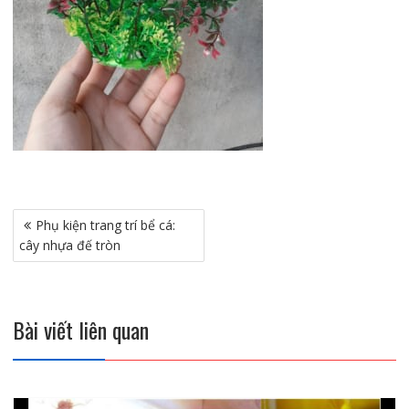
Điều
Phụ kiện trang trí bể cá:
hướng
cây nhựa đế tròn
bài
viết
Bài viết liên quan