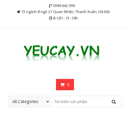
Skip
0399.642.999
to
15 ngách 8 ngõ 21 Quan Nhân, Thanh Xuân, Hà Nội
content
8-12h : 15 -19h
0