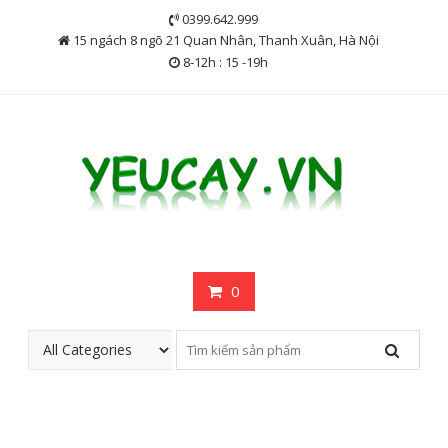
Skip
0399.642.999
to
15 ngách 8 ngõ 21 Quan Nhân, Thanh Xuân, Hà Nội
content
8-12h : 15 -19h
0