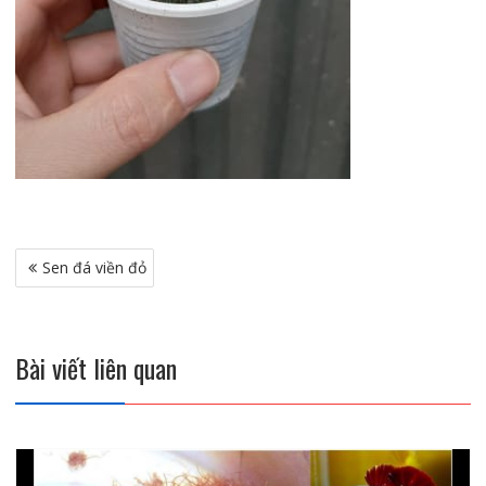
Điều
Sen đá viền đỏ
hướng
bài
viết
Bài viết liên quan