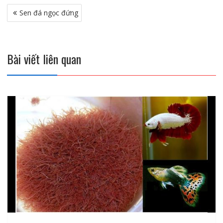
Điều
Sen đá ngọc đứng
hướng
bài
viết
Bài viết liên quan