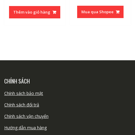
gốc
hiện
là:
tại
Mua qua Shopee
Thêm vào giỏ hàng
35.000₫.
là:
30.000₫.
CHÍNH SÁCH
Chính sách bảo mật
Chính sách đổi trả
Chính sách vận chuyển
Hướng dẫn mua hàng