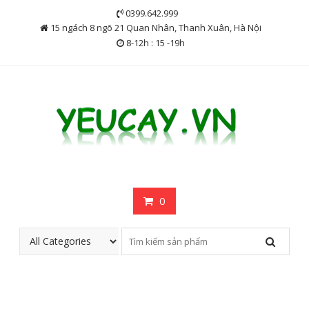
Skip
0399.642.999
to
15 ngách 8 ngõ 21 Quan Nhân, Thanh Xuân, Hà Nội
content
8-12h : 15 -19h
0