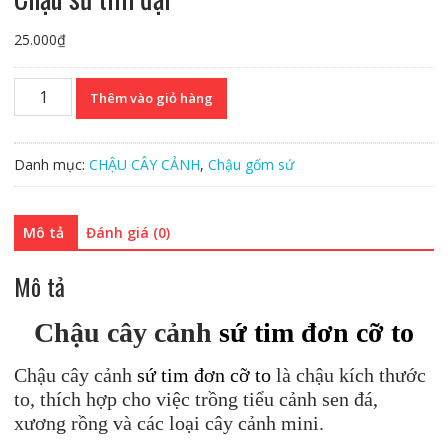
25.000
₫
Chậu
Thêm vào giỏ hàng
sứ
tim
đại
Danh mục:
CHẬU CÂY CẢNH
,
Chậu gốm sứ
số
lượng
Mô tả
Đánh giá (0)
Mô tả
Chậu cây cảnh
sứ tim đơn cỡ to
Chậu cây cảnh
sứ tim đơn cỡ to
là chậu kích thước
to, thích hợp cho việc trồng tiểu cảnh sen đá,
xương rồng và các loại cây cảnh mini.