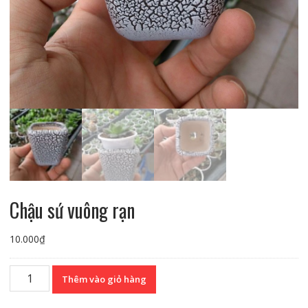
Chậu sứ vuông rạn
10.000
₫
Chậu
Thêm vào giỏ hàng
sứ
vuông