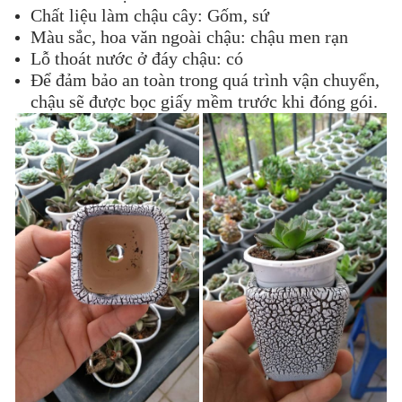
Chất liệu làm chậu cây: Gốm, sứ
Màu sắc, hoa văn ngoài chậu: chậu men rạn
Lỗ thoát nước ở đáy chậu: có
Để đảm bảo an toàn trong quá trình vận chuyển,
chậu sẽ được bọc giấy mềm trước khi đóng gói.