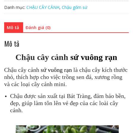
rạn
Danh mục:
CHẬU CÂY CẢNH
,
Chậu gốm sứ
số
lượng
Mô tả
Đánh giá (0)
Mô tả
Chậu cây cảnh
sứ vuông rạn
Chậu cây cảnh
sứ vuông rạn
là chậu cây kích thước
nhỏ, thích hợp cho việc trồng sen đá, xương rồng
và các loại cây cảnh mini.
Chậu được sản xuất tại Bát Tràng, đảm bảo bền,
đẹp, giúp làm tôn lên vẻ đẹp của các loài cây
cảnh.