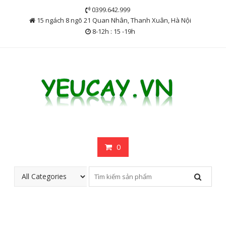
Skip
0399.642.999
to
15 ngách 8 ngõ 21 Quan Nhân, Thanh Xuân, Hà Nội
content
8-12h : 15 -19h
0