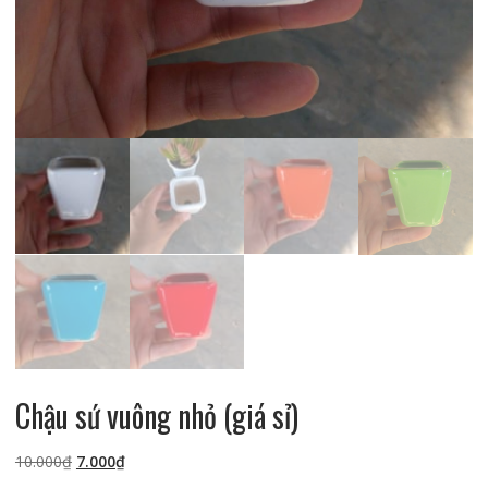
Chậu sứ vuông nhỏ (giá sỉ)
Giá
Giá
10.000
₫
7.000
₫
gốc
hiện