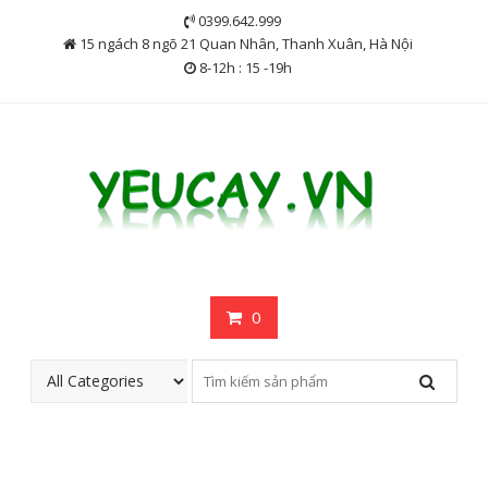
Skip
0399.642.999
to
15 ngách 8 ngõ 21 Quan Nhân, Thanh Xuân, Hà Nội
content
8-12h : 15 -19h
0