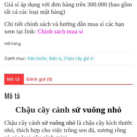
Giá sỉ áp dụng với đơn hàng trên 300.000 (bao gồm
là:
tại
tất cả các loại mặt hàng)
10.000₫.
là:
7.000₫.
Chi tiết chính sách và hướng dẫn mua sỉ các bạn
xem tại link:
Chính sách mua sỉ
Hết hàng
Danh mục:
Bán buôn, Bán sỉ
,
Chậu cây giá sỉ
Mô tả
Đánh giá (0)
Mô tả
Chậu cây cảnh
sứ vuông nhỏ
Chậu cây cảnh
sứ vuông nhỏ
là chậu cây kích thước
nhỏ, thích hợp cho việc trồng sen đá, xương rồng