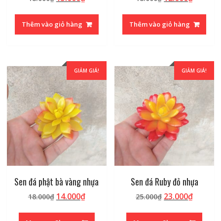
gốc
hiện
gốc
hiện
là:
tại
là:
tại
Thêm vào giỏ hàng
Thêm vào giỏ hàng
18.000₫.
là:
18.000₫.
là:
15.000₫.
12.000₫
GIẢM GIÁ!
GIẢM GIÁ!
Sen đá phật bà vàng nhựa
Sen đá Ruby đỏ nhựa
Giá
Giá
Giá
Giá
14.000
₫
23.000
₫
18.000
₫
25.000
₫
gốc
hiện
gốc
hiện
là:
tại
là:
tại