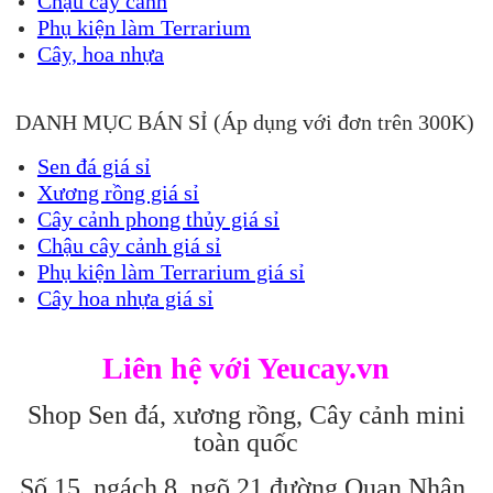
Chậu cây cảnh
Phụ kiện làm Terrarium
Cây, hoa nhựa
DANH MỤC BÁN SỈ (Áp dụng với đơn trên 300K)
Sen đá giá sỉ
Xương rồng giá sỉ
Cây cảnh phong thủy giá sỉ
Chậu cây cảnh giá sỉ
Phụ kiện làm Terrarium giá sỉ
Cây hoa nhựa giá sỉ
Liên hệ với Yeucay.vn
Shop Sen đá, xương rồng, Cây cảnh mini
toàn quốc
Số 15, ngách 8, ngõ 21 đường Quan Nhân,