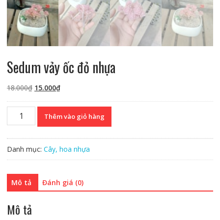
Sedum vảy ốc đỏ nhựa
Giá
Giá
18.000
₫
15.000
₫
gốc
hiện
là:
tại
Sedum
Thêm vào giỏ hàng
18.000₫.
là:
vảy
15.000₫.
ốc
đỏ
Danh mục:
Cây, hoa nhựa
nhựa
số
lượng
Mô tả
Đánh giá (0)
Mô tả