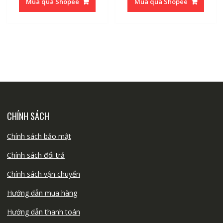
Mua qua Shopee
Mua qua Shopee
18.000₫.
là:
25.000₫.
là:
14.000₫.
23.000₫
CHÍNH SÁCH
Chính sách bảo mật
Chính sách đổi trả
Chính sách vận chuyển
Hướng dẫn mua hàng
Hướng dẫn thanh toán