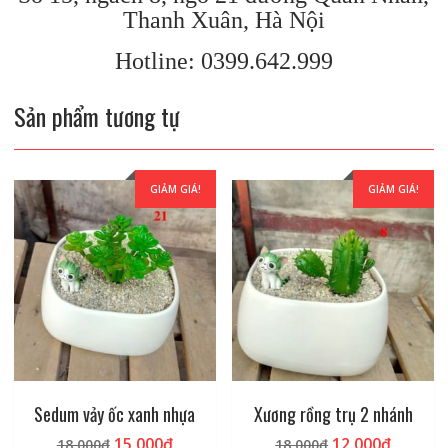
Thanh Xuân, Hà Nội
Hotline: 0399.642.999
Sản phẩm tương tự
GIẢM GIÁ!
GIẢM GIÁ!
Sedum vảy ốc xanh nhựa
Xương rồng trụ 2 nhánh
Giá
Giá
Giá
Giá
15.000
₫
12.000
₫
18.000
₫
18.000
₫