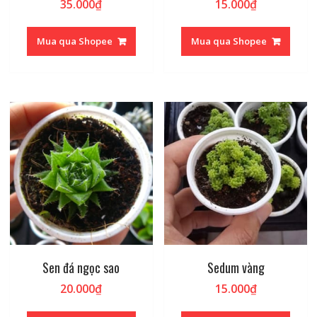
35.000
₫
15.000
₫
Mua qua Shopee
Mua qua Shopee
Sen đá ngọc sao
Sedum vàng
20.000
₫
15.000
₫