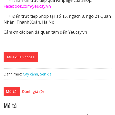
+ Nhắn tin trực tiếp qua Fanpage của Shop:
Facebook.com/yeucay.vn
+ Đến trực tiếp Shop tại: số 15, ngách 8, ngõ 21 Quan
Nhân, Thanh Xuân, Hà Nội
Cảm ơn các bạn đã quan tâm đến Yeucay.vn
Mua qua Shopee
Danh mục:
Cây cảnh
,
Sen đá
Mô tả
Đánh giá (0)
Mô tả