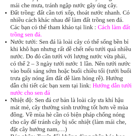
mái che mưa, tránh ngập nước gây úng cây.
Đất trồng: đất cần tơi xốp, thoát nước nhanh. Có
nhiều cách khác nhau để làm đất trồng sen đá.
Các bạn có thể tham khảo tại link :
Cách làm đất
trồng sen đá.
Nước tưới: Sen đá là loài cây có thể sống bền bỉ
khi khô hạn nhưng rất dễ chết nếu tưới quá nhiều
nước. Do đó cần tưới với lượng nước vừa phải,
có thể 2 – 3 ngày tưới nước 1 lần. Nên tưới nước
vào buổi sáng sớm hoặc buổi chiều tối (tưới buổi
trưa gây nóng ẩm đất dễ làm hỏng rễ). Hướng
dẫn chi tiết các bạn xem tại link:
Hướng dẫn tưới
nước cho sen đá
Nhiệt độ: Sen đá cơ bản là loài cây ưa khí hậu
mát mẻ, cây thường sinh trưởng tốt hơn về mùa
đông. Về mùa hè cần có biện pháp chống nóng
cho cây để tránh cây bị sốc nhiệt (làm mái che,
đặt cây hướng nam,…)