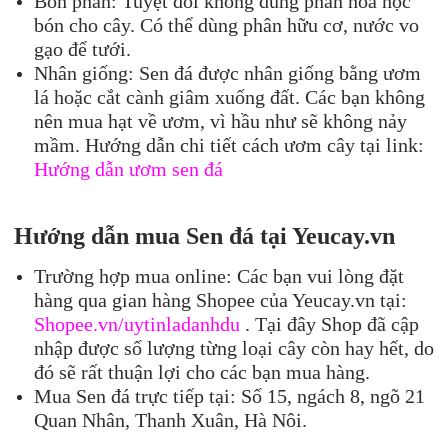
Bón phân: Tuyệt đối không dùng phân hóa học
bón cho cây. Có thể dùng phân hữu cơ, nước vo
gạo để tưới.
Nhân giống: Sen đá được nhân giống bằng ươm
lá hoặc cắt cành giâm xuống đất. Các bạn không
nên mua hạt về ươm, vì hầu như sẽ không nảy
mầm. Hướng dẫn chi tiết cách ươm cây tại link:
Hướng dẫn ươm sen đá
Hướng dẫn m
ua Sen đá
tại Yeucay.vn
Trường hợp mua online: Các bạn vui lòng đặt
hàng qua gian hàng Shopee của Yeucay.vn tại:
Shopee.vn/uytinladanhdu
. Tại đây Shop đã cập
nhập được số lượng từng loại cây còn hay hết, do
đó sẽ rất thuận lợi cho các bạn mua hàng.
Mua Sen đá trực tiếp tại: Số 15, ngách 8, ngõ 21
Quan Nhân, Thanh Xuân, Hà Nôi.