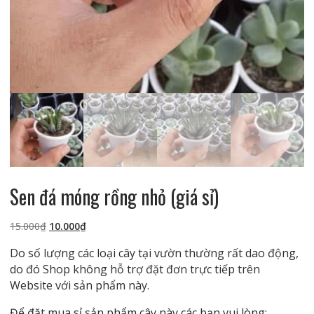
Sen đá móng rồng nhỏ (giá sỉ)
Giá
Giá
15.000
₫
10.000
₫
gốc
hiện
Do số lượng các loại cây tại vườn thường rất dao động,
là:
tại
do đó Shop không hỗ trợ đặt đơn trực tiếp trên
15.000₫.
là:
Website với sản phẩm này.
10.000₫.
Để đặt mua sỉ sản phẩm cây này các bạn vui lòng: