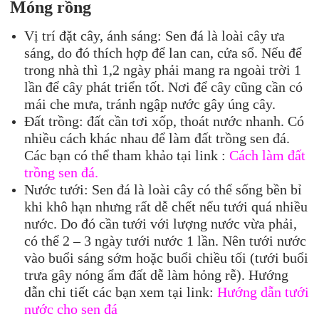
Móng rồng
Vị trí đặt cây, ánh sáng: Sen đá là loài cây ưa
sáng, do đó thích hợp để lan can, cửa sổ. Nếu để
trong nhà thì 1,2 ngày phải mang ra ngoài trời 1
lần để cây phát triển tốt. Nơi để cây cũng cần có
mái che mưa, tránh ngập nước gây úng cây.
Đất trồng: đất cần tơi xốp, thoát nước nhanh. Có
nhiều cách khác nhau để làm đất trồng sen đá.
Các bạn có thể tham khảo tại link :
Cách làm đất
trồng sen đá.
Nước tưới: Sen đá là loài cây có thể sống bền bỉ
khi khô hạn nhưng rất dễ chết nếu tưới quá nhiều
nước. Do đó cần tưới với lượng nước vừa phải,
có thể 2 – 3 ngày tưới nước 1 lần. Nên tưới nước
vào buổi sáng sớm hoặc buổi chiều tối (tưới buổi
trưa gây nóng ẩm đất dễ làm hỏng rễ). Hướng
dẫn chi tiết các bạn xem tại link:
Hướng dẫn tưới
nước cho sen đá