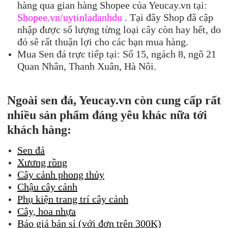
hàng qua gian hàng Shopee của Yeucay.vn tại:
Shopee.vn/uytinladanhdu
. Tại đây Shop đã cập
nhập được số lượng từng loại cây còn hay hết, do
đó sẽ rất thuận lợi cho các bạn mua hàng.
Mua Sen đá trực tiếp tại: Số 15, ngách 8, ngõ 21
Quan Nhân, Thanh Xuân, Hà Nôi.
Ngoài sen đá, Yeucay.vn còn cung cấp rất
nhiều sản phẩm đáng yêu khác nữa tới
khách hàng:
Sen đá
Xương rồng
Cây cảnh phong thủy
Chậu cây cảnh
Phụ kiện trang trí cây cảnh
Cây, hoa nhựa
Báo giá bán sỉ (với đơn trên 300K)