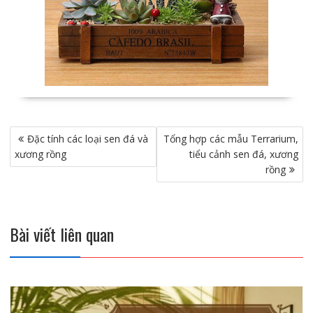
Điều
Đặc tính các loại sen đá và
Tổng hợp các mẫu Terrarium,
hướng
xương rồng
tiểu cảnh sen đá, xương
bài
rồng
viết
Bài viết liên quan