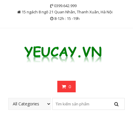
Skip
0399.642.999
to
15 ngách 8 ngõ 21 Quan Nhân, Thanh Xuân, Hà Nội
content
8-12h : 15 -19h
0