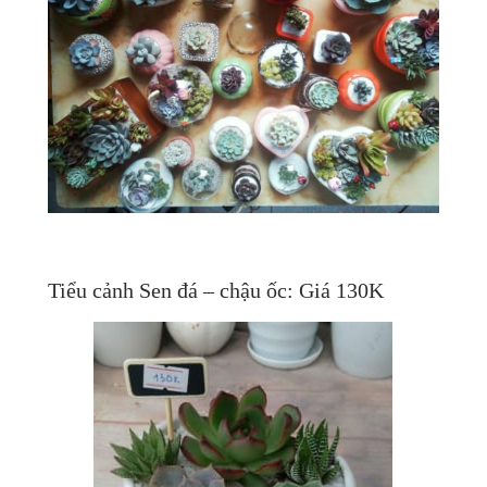
Tiểu cảnh Sen đá – chậu ốc: Giá 130K