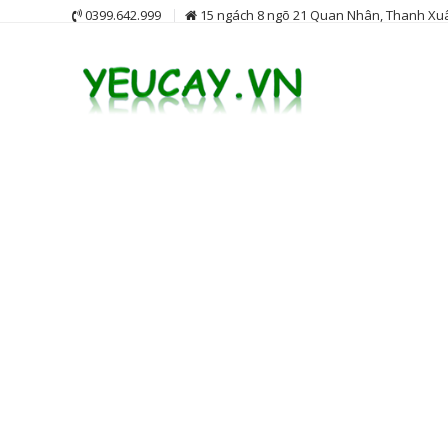
Skip
0399.642.999
15 ngách 8 ngõ 21 Quan Nhân, Thanh Xuâ
to
content