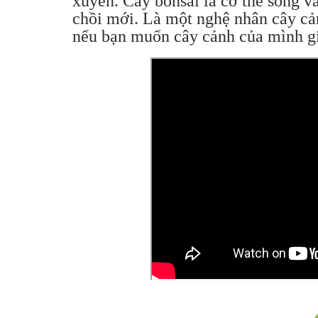
xuyên. Cây bonsai là cơ thể sống và
chồi mới. Là một nghệ nhân cây cản
nếu bạn muốn cây cảnh của mình gi