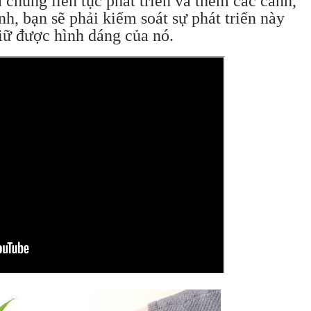
 chúng liên tục phát triển và thêm các cành,
h, bạn sẽ phải kiểm soát sự phát triển này
ữ được hình dáng của nó.