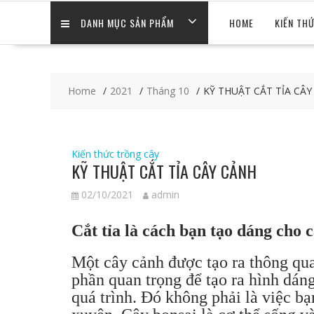
DANH MỤC SẢN PHẨM
HOME
KIẾN TH
Home
2021
Tháng 10
KỸ THUẬT CẮT TỈA CÂ
Kiến thức trồng cây
KỸ THUẬT CẮT TỈA CÂY CẢNH
02/10/2021
admin
Cắt tỉa là cách bạn tạo dáng cho
Một cây cảnh được tạo ra thông qua
phần quan trọng để tạo ra hình dáng
quá trình. Đó không phải là việc b