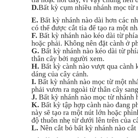
D.
Bất kỳ cụm nhiều nhánh mọc từ m
E.
Bất kỳ nhánh nào dài hơn các nh
có thể được cắt tỉa để tạo ra một 
F.
Bất kỳ nhánh nào kéo dài từ phía 
hoặc phải. Không nên đặt cành ở ph
G.
Bất kỳ nhánh nào kéo dài từ phí
thân cây bởi người xem.
H.
Bất kỳ cành nào vượt qua cành 
dáng của cây cảnh.
I.
Bất kỳ nhánh nào mọc từ một nhá
phải vươn ra ngoài từ thân cây sang
J.
Bất kỳ nhánh nào mọc từ nhánh 
K.
Bất kỳ tập hợp cành nào đang p
này sẽ tạo ra một nút lớn hoặc phìn
độ thuôn nhẹ từ dưới lên trên của c
L.
Nên cắt bỏ bất kỳ nhánh nào cắt 