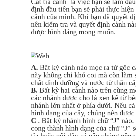
Cắt tỉa cành là việc bạn sẽ làm đầ
định đầu tiên bạn sẽ phải thực hiện
cảnh của mình. Khi bạn đã quyết đị
nên kiểm tra và quyết định cành nào
được hình dáng mong muốn.
A.
Bất kỳ cành nào mọc ra từ gốc c
này không chỉ khó coi mà còn làm 
chất dinh dưỡng và nước từ thân câ
B.
Bất kỳ hai cành nào trên cùng m
các nhánh được cho là xen kẽ từ b
nhánh lớn nhất ở phía dưới. Nếu cả
hình dạng của cây, chúng nên được 
C
. Bất kỳ nhánh hình chữ “J” nào
cong thành hình dạng của chữ “J” s
tỉa hoặc nối dây, vì vậy chúng nên 