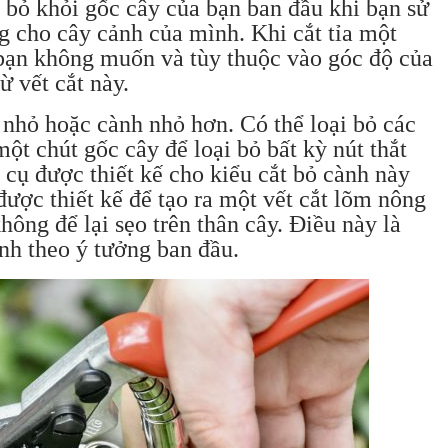
 bỏ khỏi gốc cây của bạn ban đầu khi bạn sử
ng cho cây cảnh của mình. Khi cắt tỉa một
 bạn không muốn và tùy thuộc vào góc độ của
ừ vết cắt này.
nhỏ hoặc cành nhỏ hơn. Có thể loại bỏ các
ột chút gốc cây để loại bỏ bất kỳ nút thắt
 cụ được thiết kế cho kiểu cắt bỏ cành này
được thiết kế để tạo ra một vết cắt lõm nông
ông để lại sẹo trên thân cây. Điều này là
ảnh theo ý tưởng ban đầu.