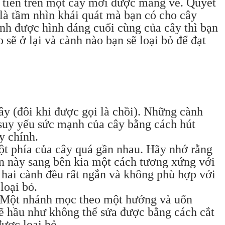
u tiên trên một cây mới được mang về. Quyết
 là tầm nhìn khái quát mà bạn có cho cây
nh được hình dáng cuối cùng của cây thì bạn
 sẽ ở lại và cành nào bạn sẽ loại bỏ để đạt
ây (đôi khi được gọi là chồi). Những cành
suy yếu sức mạnh của cây bằng cách hút
y chính.
ột phía của cây quá gần nhau. Hãy nhớ rằng
ên này sang bên kia một cách tương xứng với
 hai cành đều rất ngắn và không phù hợp với
loại bỏ.
. Một nhánh mọc theo một hướng và uốn
ẽ hầu như không thể sửa được bằng cách cắt
được loại bỏ