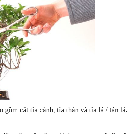
 gồm cắt tỉa cành, tỉa thân và tỉa lá / tán lá.