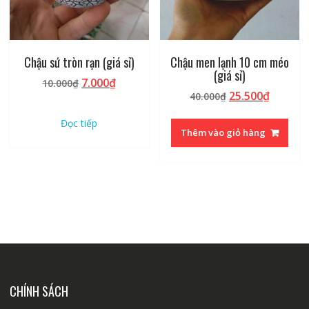
Chậu sứ tròn rạn (giá sỉ)
Chậu men lạnh 10 cm méo
(giá sỉ)
Giá
Giá
7.000
₫
10.000
₫
Giá
Giá
25.500
₫
gốc
hiện
40.000
₫
gốc
hiện
là:
tại
Đọc tiếp
là:
tại
10.000₫.
là:
Thêm vào giỏ hàng
40.000₫.
là:
7.000₫.
25.500₫
CHÍNH SÁCH