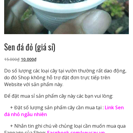
Sen đá đỏ (giá sỉ)
Giá
Giá
15.000
₫
10.000
₫
gốc
hiện
Do số lượng các loại cây tại vườn thường rất dao động,
là:
tại
do đó Shop không hỗ trợ đặt đơn trực tiếp trên
15.000₫.
là:
Website với sản phẩm này.
10.000₫.
Để đặt mua sỉ sản phẩm cây này các bạn vui lòng:
+ Đặt số lượng sản phẩm cây cần mua tại :
Link Sen
đá nhỏ ngẫu nhiên
+ Nhắn tin ghi chú về chủng loại cần muốn mua qua
Fanpage của Shop:
Facebook.com/yeucay.vn