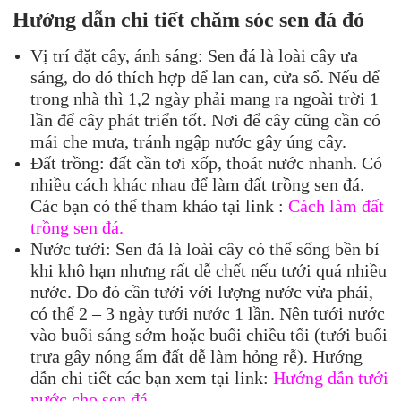
Hướng dẫn chi tiết chăm s
óc sen đá
đỏ
Vị trí đặt cây, ánh sáng: Sen đá là loài cây ưa
sáng, do đó thích hợp để lan can, cửa sổ. Nếu để
trong nhà thì 1,2 ngày phải mang ra ngoài trời 1
lần để cây phát triển tốt. Nơi để cây cũng cần có
mái che mưa, tránh ngập nước gây úng cây.
Đất trồng: đất cần tơi xốp, thoát nước nhanh. Có
nhiều cách khác nhau để làm đất trồng sen đá.
Các bạn có thể tham khảo tại link :
Cách làm đất
trồng sen đá.
Nước tưới: Sen đá là loài cây có thể sống bền bỉ
khi khô hạn nhưng rất dễ chết nếu tưới quá nhiều
nước. Do đó cần tưới với lượng nước vừa phải,
có thể 2 – 3 ngày tưới nước 1 lần. Nên tưới nước
vào buổi sáng sớm hoặc buổi chiều tối (tưới buổi
trưa gây nóng ẩm đất dễ làm hỏng rễ). Hướng
dẫn chi tiết các bạn xem tại link:
Hướng dẫn tưới
nước cho sen đá