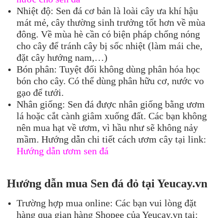
Nhiệt độ: Sen đá cơ bản là loài cây ưa khí hậu
mát mẻ, cây thường sinh trưởng tốt hơn về mùa
đông. Về mùa hè cần có biện pháp chống nóng
cho cây để tránh cây bị sốc nhiệt (làm mái che,
đặt cây hướng nam,…)
Bón phân: Tuyệt đối không dùng phân hóa học
bón cho cây. Có thể dùng phân hữu cơ, nước vo
gạo để tưới.
Nhân giống: Sen đá được nhân giống bằng ươm
lá hoặc cắt cành giâm xuống đất. Các bạn không
nên mua hạt về ươm, vì hầu như sẽ không nảy
mầm. Hướng dẫn chi tiết cách ươm cây tại link:
Hướng dẫn ươm sen đá
Hướng dẫn mua Se
n đá
đỏ
tại Yeucay.
vn
Trường hợp mua online: Các bạn vui lòng đặt
hàng qua gian hàng Shopee của Yeucay.vn tại: