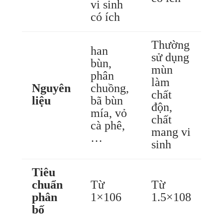
vi sinh
có ích
Thường
han
sử dụng
bùn,
mùn
phân
làm
Nguyên
chuồng,
chất
liệu
bã bùn
độn,
mía, vỏ
chất
cà phê,
mang vi
…
sinh
Tiêu
chuẩn
Từ
Từ
phân
1×106
1.5×108
bố