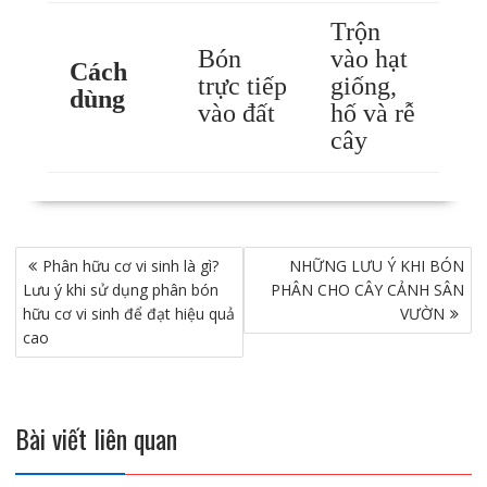
Trộn
Bón
vào hạt
Cách
trực tiếp
giống,
dùng
vào đất
hố và rễ
cây
Điều
Phân hữu cơ vi sinh là gì?
NHỮNG LƯU Ý KHI BÓN
hướng
Lưu ý khi sử dụng phân bón
PHÂN CHO CÂY CẢNH SÂN
bài
hữu cơ vi sinh để đạt hiệu quả
VƯỜN
viết
cao
Bài viết liên quan