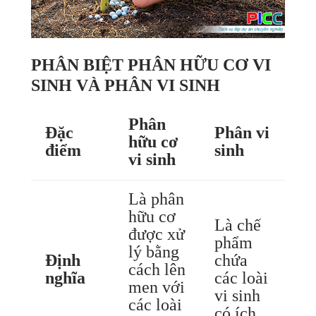
PHÂN BIỆT PHÂN HỮU CƠ VI
SINH VÀ PHÂN VI SINH
Phân
Đặc
Phân vi
hữu cơ
điểm
sinh
vi sinh
Là phân
hữu cơ
Là chế
được xử
phẩm
lý bằng
Định
chứa
cách lên
nghĩa
các loài
men với
vi sinh
các loài
có ích