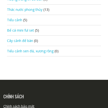
Thác nước phong thủy
(13)
Tiểu cảnh
(5)
Bể cá mini ful set
(5)
Cây cảnh để bàn
(0)
Tiểu cảnh sen đá, xương rồng
(0)
CHÍNH SÁCH
Chính sách bảo mật