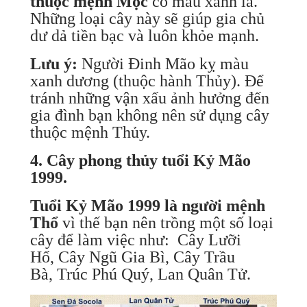
thuộc mệnh Mộc
có màu xanh lá.
Những loại cây này sẽ giúp gia chủ
dư dả tiền bạc và luôn khỏe mạnh.
Lưu ý:
Người Đinh Mão kỵ màu
xanh dương (thuộc hành Thủy). Để
tránh những vận xấu ảnh hưởng đến
gia đình bạn không nên sử dụng cây
thuộc mệnh Thủy.
4. Cây phong thủy tuổi Kỷ Mão
1999.
Tuổi Kỷ Mão 1999 là người mệnh
Thổ
vì thế bạn nên trồng một số loại
cây để làm việc như: Cây Lưỡi
Hổ, Cây Ngũ Gia Bì, Cây Trầu
Bà, Trúc Phú Quý, Lan Quân Tử.