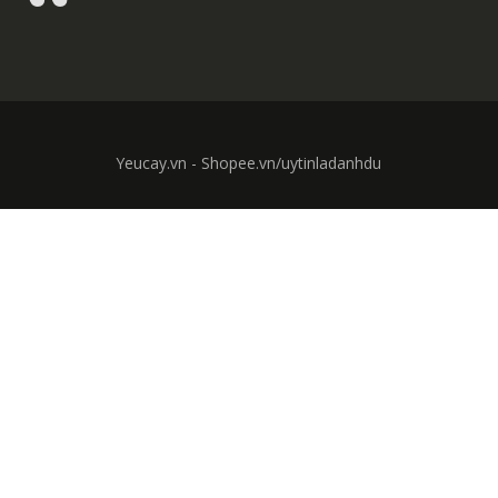
Yeucay.vn - Shopee.vn/uytinladanhdu